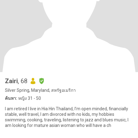
Zairi
, 68
Silver Spring, Maryland, สหรัฐอเมริกา
ค้นหา:
หญิง 31 - 50
I am retired I live in Hia Hin Thailand, I’m open minded, financially
stable, well travel, I am divorced with no kids, my hobbies
swimming, cooking, traveling, listening to jazz and blues music, I
am looking for mature asian woman who will have a ch