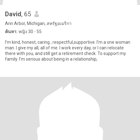
David
, 65
Ann Arbor, Michigan, สหรัฐอเมริกา
ค้นหา:
หญิง 30 - 55
I’m kind, honest, caring , respectful,supportive. I’m a one woman
man. I give my all, all of me. I work every day, or I can relocate
there with you, and still get a retirement check. To support my
family. I’m serious about being in a relationship,