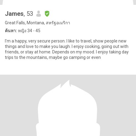
James
, 53
Great Falls, Montana, สหรัฐอเมริกา
ค้นหา:
หญิง 34 - 45
I'm a happy, very secure person. I like to travel, show people new
things and love to make you laugh. I enjoy cooking, going out with
friends, or stay at home. Depends on my mood. I enjoy taking day
trips to the mountains, maybe go camping or even