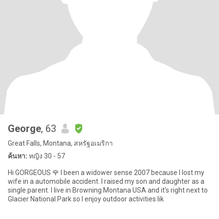
George
, 63
Great Falls, Montana, สหรัฐอเมริกา
ค้นหา:
หญิง 30 - 57
Hi GORGEOUS 🌹 I been a widower sense 2007 because I lost my
wife in a automobile accident. I raised my son and daughter as a
single parent. I live in Browning Montana USA and it's right next to
Glacier National Park so I enjoy outdoor activities lik