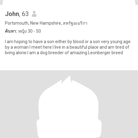
John
, 63
Portsmouth, New Hampshire, สหรัฐอเมริกา
ค้นหา:
หญิง 30 - 50
I am hoping to have a son either by blood or a son very young age
by a woman I meet here.I live in a beautiful place and am tired of
living alone.I am a dog breeder of amazing Leonberger breed