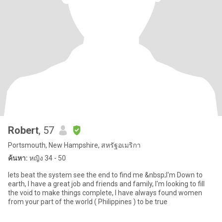
Robert
, 57
Portsmouth, New Hampshire, สหรัฐอเมริกา
ค้นหา:
หญิง 34 - 50
lets beat the system see the end to find me &nbsp;I'm Down to
earth, I have a great job and friends and family, I'm looking to fill
the void to make things complete, I have always found women
from your part of the world ( Philippines ) to be true