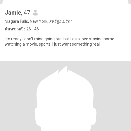
Jamie
, 47
Niagara Falls, New York, สหรัฐอเมริกา
ค้นหา:
หญิง 26 - 46
I’m ready I don’t mind going out, but I also love staying home
watching a movie, sports. I just want something real.