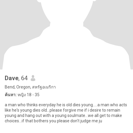
Dave
, 64
Bend, Oregon, สหรัฐอเมริกา
ค้นหา:
หญิง 18 - 35
a man who thinks everyday he is old dies young.....a man who acts
like he's young dies old...please forgive me if i desire to remain
young and hang out with a young soulmate...we all get to make
choices...if that bothers you please don't judge me ju