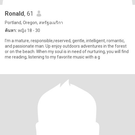
Ronald
, 61
Portland, Oregon, สหรัฐอเมริกา
ค้นหา:
หญิง 18 - 30
I'm a mature, responsible,reserved, gentle, intelligent, romantic,
and passionate man. Up enjoy outdoors adventures in the forest
or on the beach. When my soul is in need of nurturing, you will find
me reading, listening to my favorite music with a g