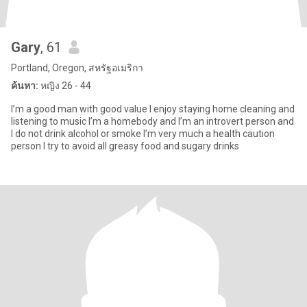
Gary
, 61
Portland, Oregon, สหรัฐอเมริกา
ค้นหา:
หญิง 26 - 44
I’m a good man with good value I enjoy staying home cleaning and
listening to music I’m a homebody and I’m an introvert person and
I do not drink alcohol or smoke I’m very much a health caution
person I try to avoid all greasy food and sugary drinks