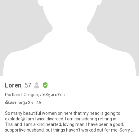
Loren
, 57
Portland, Oregon, สหรัฐอเมริกา
ค้นหา:
หญิง 35 - 45
So many beautiful women on here that my head is going to
explode🤩 I am twice divorced. I am considering retiring in
Thailand. I am a kind hearted, loving man. I have been a good,
supportive husband, but things haven't worked out for me. Sorry I
can'