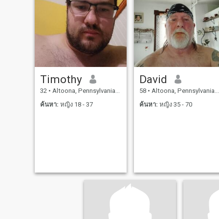
พักผ่อนในยามเย็นที่บ้าน ฉัน
ชอบการเดินทางบนถนนและ
ทิวทัศน์อันงดงาม ฉันชอบทำ
สิ่งต่างๆกับคนพิเศษคนนั้นดัง
นั้นชีวิตของฉันตอนนี้ค่อน
ข้างน่าเบื่อโดยไม่ต้องมีใคร
ทำอะไรด้วย ฉันชอบยิ้มให้กับ
Timothy
David
ผู้คน
32
•
Altoona, Pennsylvania, สหรัฐอเมริกา
58
•
Altoona, Pennsylvania, สหรัฐอเมริกา
ค้นหา:
หญิง 18 - 37
ค้นหา:
หญิง 35 - 70