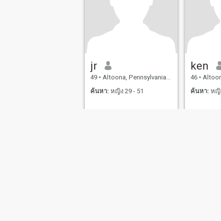
jr
ken
49
•
Altoona, Pennsylvania, สหรัฐอเมริกา
46
•
Altoona, P
ค้นหา:
หญิง 29 - 51
ค้นหา:
หญิง
เกี่ยวกับเรา
ติดต่อเรา
เรื่องราวความสำเร็จ
เงื่อน