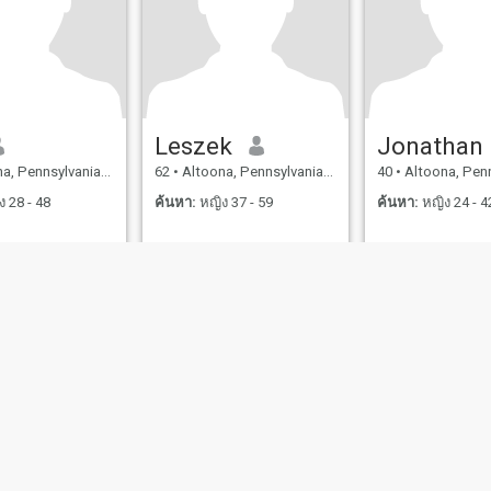
Leszek
Jonathan
ennsylvania, สหรัฐอเมริกา
62
•
Altoona, Pennsylvania, สหรัฐอเมริกา
40
•
Altoona, Pennsylvania
 28 - 48
ค้นหา:
หญิง 37 - 59
ค้นหา:
หญิง 24 - 4
ไขการใช้งาน
นโยบายคืนเงิน
นโยบายความเป็นส่วนตัว
นโยบายคุ้กกี้
ออกเดทอ