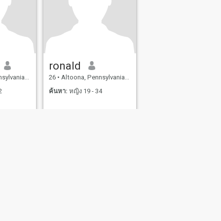
ronald
, สหรัฐอเมริกา
26
•
Altoona, Pennsylvania, สหรัฐอเมริกา
2
ค้นหา:
หญิง 19 - 34
ย่างปลอดภัย
แผนผังเวปไซต์
หลักเกณฑ์ของชุมชน