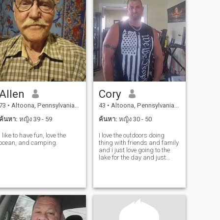
Allen
Cory
73
•
Altoona, Pennsylvania, สหรัฐอเมริกา
43
•
Altoona, Pennsylvania, สหรัฐอเมริกา
ค้นหา:
หญิง 39 - 59
ค้นหา:
หญิง 30 - 50
I like to have fun, love the
I love the outdoors doing
ocean, and camping.
thing with friends and family
and i just love going to the
lake for the day and just
enjoying the beautiful
whether.