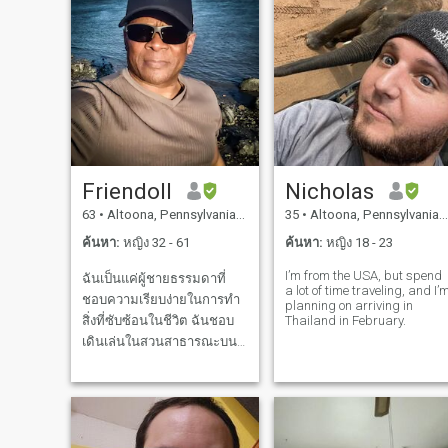
Friendoll
Nicholas
63
•
Altoona, Pennsylvania, สหรัฐอเมริกา
35
•
Altoona, Pennsylvania, สหรัฐอเมริกา
ค้นหา:
หญิง 32 - 61
ค้นหา:
หญิง 18 - 23
I’m from the USA, but spend
ฉันเป็นแค่ผู้ชายธรรมดาที่
a lot of time traveling, and I’
ชอบความเรียบง่ายในการทำ
planning on arriving in
สิ่งที่ซับซ้อนในชีวิต ฉันชอบ
Thailand in February.
เดินเล่นในสวนสาธารณะบน
ชายหาดหรือบนเส้นทางภูเขา
งานอดิเรกของฉันได้แก่การ
ถ่ายภาพช่วยผู้อื่นการผลิต
เพลงการเดินการฝึกสอน ฝึก
นักกีฬาทำอาหารดูหนังและ