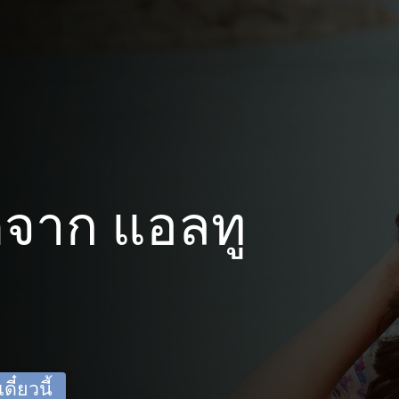
จาก แอลทู
ี๋ยวนี้