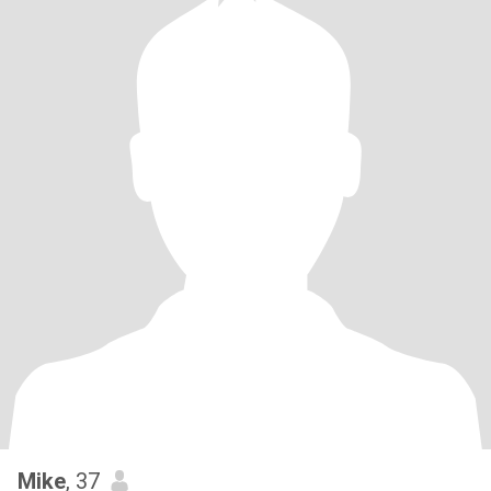
Mike
, 37