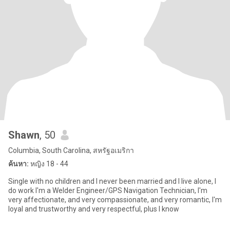
Shawn
, 50
Columbia, South Carolina, สหรัฐอเมริกา
ค้นหา:
หญิง 18 - 44
Single with no children and I never been married and I live alone, I
do work I'm a Welder Engineer/GPS Navigation Technician, I'm
very affectionate, and very compassionate, and very romantic, I'm
loyal and trustworthy and very respectful, plus I know