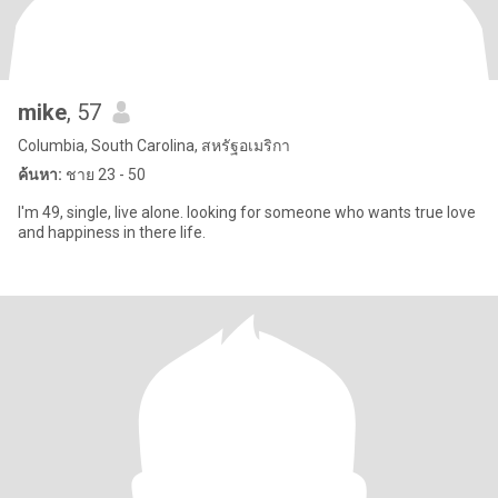
mike
, 57
Columbia, South Carolina, สหรัฐอเมริกา
ค้นหา:
ชาย 23 - 50
I'm 49, single, live alone. looking for someone who wants true love
and happiness in there life.