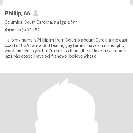
Phillip
, 66
Columbia, South Carolina, สหรัฐอเมริกา
ค้นหา:
หญิง 33 - 52
Hello my name is Phillip Im from Columbia south Carolina the east
coast of USA I am a God fearing guy I amitt i have sin in thought,
wordand deeds yes but I'm no less than others I love jazz smooth
jazz r&b gospel I love sci-fi shows i believe what g