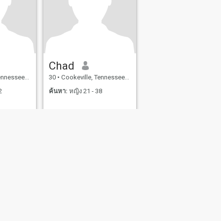
Chad
, สหรัฐอเมริกา
30
•
Cookeville, Tennessee, สหรัฐอเมริกา
2
ค้นหา:
หญิง 21 - 38
ย่างปลอดภัย
แผนผังเวปไซต์
หลักเกณฑ์ของชุมชน