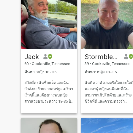
Jack
Stormblessed
60
•
Cookeville, Tennessee, สหรัฐอเมริกา
39
•
Cookeville, Tennessee, สหรัฐอเมริกา
ค้นหา:
หญิง 18 - 35
ค้นหา:
หญิง 18 - 35
สวัสดีค่ะฉันชื่อแจ็คและฉัน
ฉันคิดว่าตัวเองจริงใจและใจด
กำลังจะย้ายจากสหรัฐอเมริกา
มองหาผู้หญิงคนพิเศษที่ฉัน
เร็วๆนี้และต้องการพบหญิง
สามารถเติบโตด้วยและสร้าง
สาวสวยอายุระหว่าง 18-35 ปี
ชีวิตที่ดีและความทรงจำ
เพื่อพาฉันไปเที่ยวทั่ว
ตลอดทาง
ประเทศไทยและไปจากที่นั่น