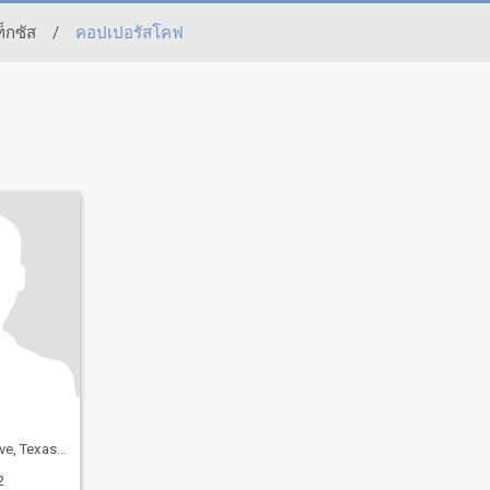
ท็กซัส
/
คอปเปอรัสโคฟ
, สหรัฐอเมริกา
2