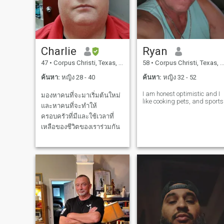
เทียมกัน ฉันสังเกตเห็นคน
แสดงความสนใจโดยไม่ต้อง
ดูโปรไฟล์บางคนแค่ต้องการ
เงินคนอื่นต้องการแสดงหนัง
โป๊เพื่อเงินฉันไม่ได้สนใจเรื่อง
Charlie
Ryan
นี้หรือเกมใดๆ ดังนั้นส่งต่อให้
47
•
Corpus Christi, Texas, สหรัฐอเมริกา
58
•
Corpus Christi, Texas, สหรัฐอเมริกา
ฉันด้วยนะฉันอยู่ที่นี่เพื่อหาผู้
หญิงคริสเตียนที่จริงจังคน
ค้นหา:
หญิง 28 - 40
ค้นหา:
หญิง 32 - 52
หนึ่งที่จะรักและสนับสนุน
I am honest optimistic and I
มองหาคนที่จะมาเริ่มต้นใหม่
ความซื่อสัตย์และความจริง
like cooking pets, and sports
และหาคนที่จะทำให้
เป็นสิ่งสำคัญที่สุดอย่ากังวล
ครอบครัวที่มีและใช้เวลาที่
เว้นแต่คุณจะพร้อมและด้วย
เหลือของชีวิตของเราร่วมกัน
เหตุผลที่ถูกต้องทั้งหมด หาก
สนใจเราจะเรียนรู้เกี่ยวกับ
ชีวิตของเราก่อนที่จะมีการ
ตัดสินใจครั้งต่อไป ขออภัยแต่
นี่เป็นเรื่องที่น่าผิดหวังเมื่อคุณ
พยายามจริงจังกับอนาคตของ
คุณ พรของพระเจ้าสำหรับทุก
คน ฉันมีโปรไฟล์ในบัญชีอื่นๆ
โทรคริสเตียนพิลิปิโน...