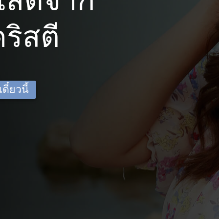
โสดจาก
ริสตี
ี๋ยวนี้