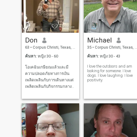
Don
Michael
63
•
Corpus Christi, Texas, สหรัฐอเมริกา
35
•
Corpus Christi, Texas, สหรัฐอเมริกา
ค้นหา:
หญิง 30 - 60
ค้นหา:
หญิง 30 - 43
I love the outdoors and am
โอเคฉันเกษียณแล้วและมี
looking for someone. I love
ความปลอดภัยทางการเงิน
dogs. I love laughing. I love
เพลิดเพลินกับการเดินทางแต่
positivity.
เพลิดเพลินกับกิจกรรมกลาง
แจ้งส่วนใหญ่สกีหิมะกอล์ฟล่า
สัตว์ตกปลา ฟิตอยู่เสมอวิ่ง
จ๊อกกิ้งเดินป่าและขี่จักรยาน
รักภูเขาแม่น้ำและทะเลสาบ
แต่ไม่รังเกียจที่จะไปเยือน
เมือง ฉันเป็นคนที่สงบไม่โกรธ
ง่ายและปฏิบัติต่อทุกคนเท่า