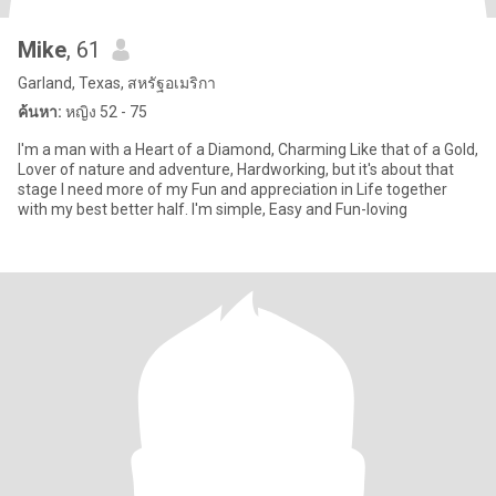
Mike
, 61
Garland, Texas, สหรัฐอเมริกา
ค้นหา:
หญิง 52 - 75
I'm a man with a Heart of a Diamond, Charming Like that of a Gold,
Lover of nature and adventure, Hardworking, but it's about that
stage I need more of my Fun and appreciation in Life together
with my best better half. I'm simple, Easy and Fun-loving