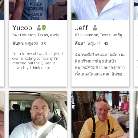
หัวเราะ และคนที่สามารถ
ท้าทายและสนับสนุนฉันได้
มองที่จะพบกับใครสักคนที่แท้
จริง ที่พร้อมสําหรับสิ่งที่จริง
Yucob
Jeff
54
•
Houston, Texas, สหรัฐอเมริกา
67
•
Houston, Texas, สหรัฐอเมริกา
ค้นหา:
หญิง 25 - 38
ค้นหา:
หญิง 42 - 43
I'm a father of two little girls. I
ฉันกระตือรือร้นฉลาดมีความ
own a roofing company. I'm
คิดสร้างสรรค์มุ่งเน้นเป้า
married but the Queen is
unworthy. I think she's
หมายมีชีวิตชีวา อยากรู้อยาก
talking to men behind my
เห็นหลงใหลและตลก ฉันชอบ
back and she has literally
ที่จะรักการผจญภัยขี้เล่นรัก
packed her bags and
threatened to leave many
ใคร่และโรแมนติก ฉันยังรู้ว่า
times since I brought her here
เมื่อไหร่ที่จะจริงจัง ผู้คนบอก
from Afric
ฉันว่าฉันมีสติปัญญาความ
ะ
อดทนความเห็นอกเห็นใจและ
หัวใจที่ยิ่งใหญ่จริงๆ ฉันเชื่อใน
การใช้ชีวิตด้วยความรับผิด
ชอบและความซื่อสัตย์ = ฉัน
บำรุงรักษาต่ำ:) ฉันพยายาม