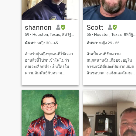
นิยมที่มีหลักการที่ดี
มากแต่ร้ายแรงเมื่อจำเป็นฉัน
มีการสนทนาที่ดีสนุกพลังงาน
ที่ดีและบุคลิกภาพที่ดีฉันมีมุม
มองครอบครัวอนุรักษ์นิยมฉัน
shannon
Scott
กอดมากและรักใคร่ให้ความ
59
•
Houston, Texas, สหรัฐอเมริกา
56
•
Houston, Texas, สหรัฐอเมริกา
รักฉันมีความรักที่ดี และสอง
คนสุดท้ายคือสิ่งที่ผู้หญิงทุก
ค้นหา:
หญิง 30 - 45
ค้นหา:
หญิง 29 - 55
คนในเว็บไซต์นี้กำลังมองหา
สำหรับผู้หญิงทุกคนที่ใช้เวลา
ฉันเป็นคนที่รักความ
จากผู้ชายและนั่นคือฉัน "
อ่านสิ่งนี้โปรดเข้าใจ ไม่ว่า
สนุกสนานฉันเกือบจะอยู่ใน
ซื่อสัตย์และซื่อสัตย์มาก
คุณจะเลือกที่จะเป็นใครใน
อารมณ์ที่ดีและเป็นบวกเสมอ
ความสัมพันธ์กับความ
ฉันชอบกลางแจ้งและฉันชอบ
สัมพันธ์นั้นจะได้รับการ
ที่จะปรุงอาหารและต้องการ
ทดสอบ คุณจะมีวันที่ดีและวัน
เรียนรู้รูปแบบเพิ่มเติม ฉันมี
ที่ไม่ดี คุณจะมีทั้งขาขึ้นและ
ลูกสาวที่เติบโตขึ้น โอ้และฉัน
ขาลง คุณจะมีวันแห่งความ
สูงมาก (หัวเราะ) ฉันชอบตก
สุขและวันแห่งความผิดหวัง
ปลาและขี่รถสี่ล้อ ฉันชอบที่จ
คุณจะไม่มีวันหาคนที่สมบูรณ์
สำรวจและทำและเรียนรู้สิ่ง
แบบแต่คุณสามารถหาคนดี
ใหม่ๆ
ได้ อย่ามุ่งไปที่การค้นหา
ความสมบูรณ์แบบหรือความ