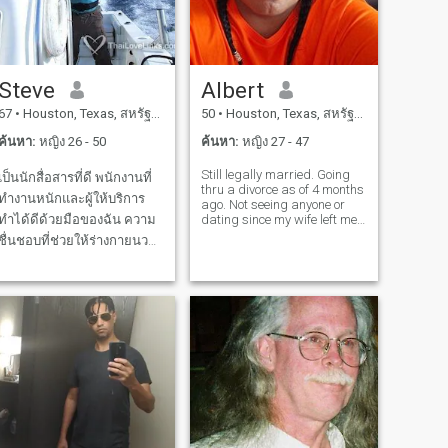
Steve
Albert
67
•
Houston, Texas, สหรัฐอเมริกา
50
•
Houston, Texas, สหรัฐอเมริกา
ค้นหา:
หญิง 26 - 50
ค้นหา:
หญิง 27 - 47
Still legally married. Going
เป็นนักสื่อสารที่ดี พนักงานที่
thru a divorce as of 4 months
ทำงานหนักและผู้ให้บริการ
ago. Not seeing anyone or
ทำได้ดีด้วยมือของฉัน ความ
dating since my wife left me
about 10 months ago. Not
ชื่นชอบที่ช่วยให้ร่างกายนวด
sure of anything at the time
แบบเต็มตัวความรู้สึกได้ช้าๆ
but for sure I'm doing good,
I'm sure of that. I love all
ผมรักมากและยอมทุ่มเทให้
countries and all women,
กับตัวเอง กระตือรือร้นที่จะรัก
และมีชีวิต เล่นอย่างหนักและ
รักในกิจกรรมกลางแจ้ง ฉัน
เสียใจที่ได้เขียนอะไรขึ้นมา
เพื่อเป็นการสร้างความ
สัมพันธ์ให้กับคนบางคน ฉัน
ถูกกระฉ่อนโดยรอบจากผู้