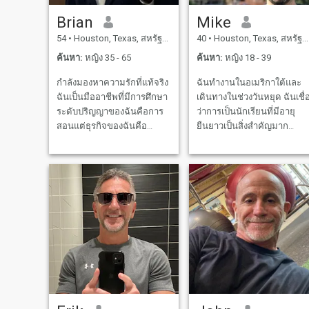
ซื่อสัตย์ ทํางานหนัก ซื่อตรง ผู้
ที่ยิ่งใหญ่และแสดงความ
Brian
Mike
ดูแลและปกป้องที่ดี ผู้ชายที่
ชื่นชมในการกระทำของเขา
54
•
Houston, Texas, สหรัฐอเมริกา
40
•
Houston, Texas, สหรัฐอเมริกา
ใส่ใจและรักใคร่ ผู้ที่จะเคาร
หาคนที่แสวงหาภูมิปัญญา
ฉันต้องการผู้หญิงชาวลาติน
ของคุณแต่ก็ยังมีความ
ค้นหา:
หญิง 35 - 65
ค้นหา:
หญิง 18 - 39
ทําไมล่ะ เพราะผู้หญิงลาติน่า
สามารถในการตัดสินใจด้วย
กำลังมองหาความรักที่แท้จริง
ฉันทำงานในอเมริกาใต้และ
เป็นคนพิเศษ และเป็นพวก
ความรู้ที่รวมกันของคุณเพื่อ
ฉันเป็นมืออาชีพที่มีการศึกษา
เดินทางในช่วงวันหยุด ฉันเชื่อ
อนุรักษ์นิยม มีศีลธรรมที่ดี
ช่วยให้ครอบครัวเติบโต
ระดับปริญญาของฉันคือการ
ว่าการเป็นนักเรียนที่มีอายุ
และรักครอบครัว ส่วนใหญ่สา
ค้นหาคนที่แข็งแกร่งพอที่จะ
สอนแต่ธุรกิจของฉันคือ
ยืนยาวเป็นสิ่งสำคัญมาก
มารถทําอาหารได้ดี (ฮาฮา)
บอกคุณ “ฉันไม่สามารถอ่าน
ช่างไม้เพราะฉันรักการ
Español ลังเรียนรู้
และฉันชอบอาหารแบบต่าง ๆ
ใจของคุณได้คุณต้องพูดคุย
ออกแบบและการสร้างและ
วิทยาศาสตร์ข้อมูลการเขียน
จากประเทศต่าง ๆ ฉันอยู่ที่
กับฉันและสื่อสารความรู้สึก
สร้างสิ่งต่างๆด้วยมือของฉัน
โค้ดและการพัฒนาความรู้
มหาวิทยาลัย เอส.เอส. เอส
ของคุณหากคุณต้องการให้
สถาปนิกคนโปรดของฉันคือ
ทางธุรกิจของฉัน การปรับ
นาวีกับผมได้เดินทางไปกว่า
เราทำสิ่งนี้ด้วยกัน” \Ladies
Frank Loyd Wright ฉันรักการ
เปลี่ยนข้อมูล จำเป็นต้องมี
33 ประเทศ สําหรับการทํางาน
ความสมบูรณ์แบบไม่มีอยู่แต่
ออกแบบสไตล์ทุ่งหญ้าในบ้าน
mucho ayuda ยังสนใจมากใ
ในกองทัพ และการพักผ่อน
ถ้าคุณยินดีที่จะทำงานร่วมกัน
ของเขาดังนั้นเหตุผลที่ฉันตั้ง
การเริ่มต้นที่จะเรียนรู้บาง
ส่วนตัว ผมเป็นคนซื่อสัตย์
และให้ 100% ในทุกพื้นที่คุณมี
ชื่อตามบริษัท remodelers
ภาษาโปรตุเกส
และผมเชื่อในความตรงไป
โอกาสที่จะพัฒนาความ
บ้านทุ่งหญ้า ฉันชอบสไตล์
ตรงมา และไม่เสียเวลาของผู้
สัมพันธ์ที่ยอดเยี่ยม เต็มใจที่
ของสถาปัตยกรรมและความ
หญิง ฉันมาที่นี่เพื่อจุดประสงค
จะให้โดยไม่คาดหวังบางสิ่ง
เรียบง่ายของการออกแบบ แม้
เดียว และนั่นคือการแต่งงาน
ตอบแทนเสมอ รักแท้ไม่ได้
วันนี้มันยังคงสามารถดูร่วม
การ สื่อสาร เป็น กุญแจ ที่ จะ
เก็บคะแนนหรือค่าธรรมเนียม