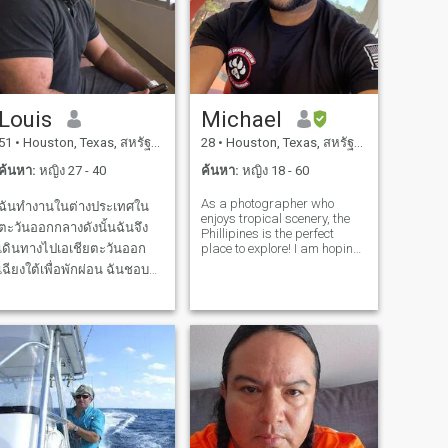
Louis
Michael
51
•
Houston, Texas, สหรัฐอเมริกา
28
•
Houston, Texas, สหรัฐอเมริกา
ค้นหา:
หญิง 27 - 40
ค้นหา:
หญิง 18 - 60
As a photographer who
ฉันทำงานในต่างประเทศใน
enjoys tropical scenery, the
ตะวันออกกลางดังนั้นฉันจึง
Phillipines is the perfect
เดินทางไปเอเชียตะวันออก
place to explore! I am hoping
to find a serious partner to
เฉียงใต้เพื่อพักผ่อน ฉันชอบ
explore the beautiful country
เดินทางบ่อยๆเช่นกิจกรรม
with. I have the funds to
travel to Thailand at a
กลางแจ้งออกกำลังกายและ
moments notice so do not be
ขับรถระยะไกลเพื่อชมวิว ฉัน
surpr
ชอบดูหนังและใช้เวลาพักผ่อน
ที่บ้านเพื่อจับ Netflix ฉันเป็น
คนจริงจังพึ่งพาได้และจริงใจ
ที่มีบุคลิกที่อบอุ่นและ
แข็งแกร่ง