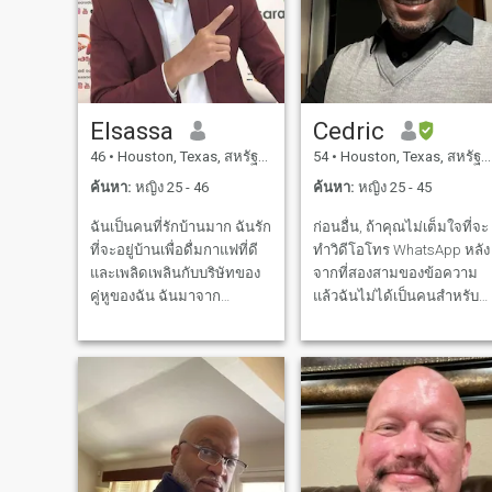
Elsassa
Cedric
46
•
Houston, Texas, สหรัฐอเมริกา
54
•
Houston, Texas, สหรัฐอเมริกา
ค้นหา:
หญิง 25 - 46
ค้นหา:
หญิง 25 - 45
ฉันเป็นคนที่รักบ้านมาก ฉันรัก
ก่อนอื่น, ถ้าคุณไม่เต็มใจที่จะ
ที่จะอยู่บ้านเพื่อดื่มกาแฟที่ดี
ทำวิดีโอโทร WhatsApp หลัง
และเพลิดเพลินกับบริษัทของ
จากที่สองสามของข้อความ
คู่หูของฉัน ฉันมาจาก
แล้วฉันไม่ได้เป็นคนสำหรับ
ครอบครัวที่สนิทสนมมาก ฉัน
คุณ. มีโปรไฟล์ปลอมมากเกิน
เชื่อในความสามัคคีของ
ไปที่นี่ ตอนนี้มันออกจากทาง
ครอบครัว ในความเคารพ
นี้เป็นรายละเอียดที่แท้จริง
ความจงรักภักดี "บางสิ่งบาง
และในที่สุดฉันหวังว่าจะหาผู้
อย่างที่วันนี้ได้หายไป" และ
หญิงที่ดีที่สุดที่เป็นภรรยาแล้ว
การดูแลของคนรักของเรา ฉัน
และเธอก็ยังไม่ได้พบฉันเป็น
เป็นพ่อแม่ที่ต่ําต้อยมาก ที่
พ่อที่ดีพี่ชายและเพื่อนที่เป็น
สอนฉันความต่ําอ่อนและค่า
อย่างมาก ทำงานหนักตลก