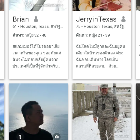
อย่างดีที่สุดที่จะเป็นจริงกับตัว
เองและหัวใจของฉันเพื่อให้
ฉันมีความสุขและจริงใจกับผู้
Brian
JerryinTexas
อื่น ฉันตื่นขึ้นมาทุกเช้าเพื่อ
61
•
Houston, Texas, สหรัฐอเมริกา
75
•
Houston, Texas, สหรัฐอเมริกา
ค้นหาความรู้สึกที่ดีและสงบ
ฉันอยู่ในความเชื่อและความ
ค้นหา:
หญิง 32 - 48
ค้นหา:
หญิง 21 - 39
ไว้วางใจในพระเจ้า ฉันรู้สึกถึง
สแกมเมอร์ได้โปรดอย่าเสีย
ฉันโสดไม่มีลูกและฉันอยู่คน
ความรักและฉันต้องการแบ่ง
เวลาหรือของคุณ ขออภัยแต่
เดียวในบ้านของตัวเอง Also
ปัน ความสนใจของโซมรวม
ฉันจะไม่ตอบกลับผู้คนจาก
ฉันชอบเดินทาง โลกเป็น
ถึงจิตวิญญาณบ้านและ
ประเทศที่เป็นที่รู้จักสำหรับ
สถานที่ที่สวยงาม ! ด้วย
ครอบครัวการสนทนาและการ
s
การหลอกลวง สำหรับคนอื่นๆ
โปรไฟล์ภาพถ่ายและการ
สื่อสารที่ลึกซึ้งและ/หรือใกล้
ทั้งหมดแต่ตรงไปตรงมาและ
หลอกลวงอื่นๆทั้งหมดในไซต์
ชิดความรักการสัมผัสการจูบ
ซื่อสัตย์กับความตั้งใจของคุณ
หาคู่นี้ฉันต้องการสนทนาทาง
และความหลงใหล ฉันชอบอยู่
น
คนโสดกึ่งไม่ซับซ้อน (ไม่มี
วิดีโอแทนที่จะส่งข้อความตัว
กับเด็กๆ อาหารและการปรุง
ใครไม่ซับซ้อนอย่างแท้จริง)
อักษรจำนวนมากไปมา
อาหารที่ยอดเยี่ยมกิจกรรม
อยากจะเชื่อว่าความรักมีอยู่
ทางสังคมการเต้นรำว่ายน้ำ
จริงและมีใครบางคนอยู่ข้าง
กีฬาทางน้ำและกิจกรรมที่
นอกนั่นสำหรับฉันแต่เริ่ม
ชายหาดทะเลสาบหรือแม่น้ำ
สงสัยความถูกต้องของสองสิ่ง
ตกปลาดนตรีสดคอนเสิร์ต
นั้น ฉันเป็นโสดมาหลายปีแล้ว
เทศกาล ; การเดินทาง ;
รู้วิธีทำอาหารและดูแลตัวเอง
ธรรมชาติ ; ขี่ม้า ; นวด ; การ