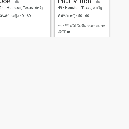
Joe
Paul Milton
นายที่ไม่ดี มีความสุขความ
54
•
Houston, Texas, สหรัฐอเมริกา
49
•
Houston, Texas, สหรัฐอเมริกา
สุขสำหรับฉันคือการแบ่งปัน
ความช่วยเหลือกับคนอื่นๆที่
ค้นหา:
หญิง 40 - 60
ค้นหา:
หญิง 50 - 60
ต้องการมันฉันชอบคนที่ฉัน
ช่วยชีวิตให้ฉันมีความสุขมาก
เข้ากับคนง่ายมากฉันมีเพื่อน
😊👨‍⚕️❤️
มากมายคนจริงและคนที่เป็น
พิษด้วยคนสุดท้ายที่ฉันหลีก
เลี่ยงเพราะพวกเขามักจะใช้
ประโยชน์จากคุณ
ถัดไป
David
42
•
Houston, Texas, สหรัฐอเมริกา