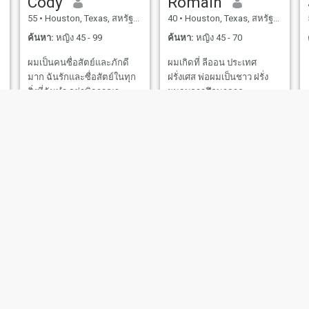
Cody
Romain
ผมก็เป็นเช่นนั้นบางครั้งจริง ๆ
55
•
Houston, Texas, สหรัฐอเมริกา
40
•
Houston, Texas, สหรัฐอเมริกา
ที่อาจพบกับผู้หญิงที่สามารถ
ช่วย หรือควรที่จะ ขอให้
ค้นหา:
หญิง 45 - 99
ค้นหา:
หญิง 45 - 70
โอกาสนี้เปลี่ยนชีวิตที่ไม่
ผมเป็นคนซื่อสัตย์และภักดี
ผมเกิดที่ ลีออน ประเทศ
แน่นอนของฉัน ด้วยความฝัน
มาก ฉันรักและซื่อสัตย์ในทุก
ฝรั่งเศส พ่อผมเป็นชาว ฝรั่ง
แผนและแรงบันดาลใจ คุณ
สิ่งที่ฉันทํา อย่าพิจารณา
ผมจบการศึกษาจาก
เป็นไงบ้างครับ? คุณเป็นไง
หนังสือตามปก เพียงแค่รู้จัก
มหาวิทยาลัยลียง ด้วยปริญญา
บ้าง? ฉันหวังว่าจะได้ข่าวจาก
ฉันดีกว่า
โทบริหารธุรกิจ สาขาวิชา
คุณ.
เศรษฐกิจขนาดเล็ก ฉันอาศัย
อยู่ในสหรัฐอเมริกาเป็นเวลา
10 ปี
Pyar
Deonte
46
•
Houston, Texas, สหรัฐอเมริกา
39
•
Houston, Texas, สหรัฐอเมริกา