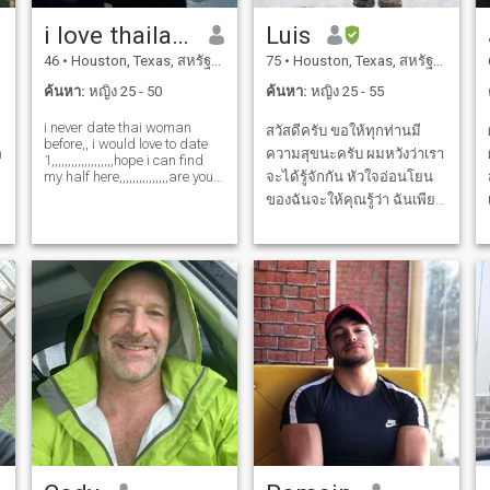
พูดอีกอย่างคือฉันไม่ได้หมด
อ่านและการเรียนรู้การเป็น
i love thailand
Luis
หวังดังนั้นพวกหลอกลวง
อาสาสมัครการให้บริการและ
46
•
Houston, Texas, สหรัฐอเมริกา
75
•
Houston, Texas, สหรัฐอเมริกา
ทั้งหมดจึงก้าวต่อไป จะไม่
การช่วยเหลือผู้อื่น ฉันเคยเล่น
ตอบข้อความจากกานา
กอล์ฟเป็นจำนวนมากและ
ค้นหา:
หญิง 25 - 50
ค้นหา:
หญิง 25 - 55
ไนจีเรียหรือประเทศใน
ต้องการกลับเข้าไปในนั้น ฉัน
i never date thai woman
สวัสดีครับ ขอให้ทุกท่านมี
แอฟริกาอื่นๆยกเว้น
เชื่อว่าความรักที่แท้จริงนั้น
before,, i would love to date
ความสุขนะครับ ผมหวังว่าเรา
แอฟริกาใต้ หากคุณกำลังมอง
เป็นการปล่อยให้คนๆหนึ่งเป็น
1,,,,,,,,,,,,,,,,,,,hope i can find
my half here,,,,,,,,,,,,,,,are you
จะได้รู้จักกัน หัวใจอ่อนโยน
หาคนที่ร่ำรวยทางการเงินให้
คนที่พวกเขาสนับสนุนและ
the lucky one? ,,the one that
ของฉันจะให้คุณรู้ว่า ฉันเพียง
ดูที่อื่น หากคุณกำลังมองหา
ท้าทายในขณะที่เราแบ่งปัน
will come to my life? if so,,,let
แค่จริงจังและจริงใจมาก ใน
คลาสกลางโดยเฉลี่ยและมีคน
การเดินทางของชีวิต การออก
me know you real ,,,,,,,,,by
doing video chat,,,,,,only
การหาชะตากรรมของฉัน ฉัน
ที่มีหัวใจที่ดีฉันอยู่ที่นี่ ไปได้
กำลังกายที่ยอดเยี่ยมในช่วง
ยังไม่ได้อายุน้อยลงอีกแล้ว
ง่ายและผ่อนคลาย มากกว่า
ปลายปีนี้ทำให้มันดีมาก: \" สิ่ง
ฉันต้องการที่จะพบกับคนที่ฉัน
แค่ตัวบ้านไม่ใช่ในคลับ หวัง
ง่ายๆในชีวิตนำความสุขที่ยิ่ง
สามารถแบ่งปันประสบการณ์
ว่าจะหาคนมาแบ่งปันชีวิต
ใหญ่ที่สุดมาสู่ ยิ้มจูบเสียง
น
ของฉันในชีวิต เข้าใจความ
ของฉันกับ สำรวจโลกด้วย \
หัวเราะของเด็กน้อย " one รัก
ไม่แน่นอนของฉันและปัญหา
Ni ต้องการผู้หญิงที่รู้ว่าจะได้
เลือดเดียว \ ชีวิตคุณต้องทำ
ที่จะแลกเปลี่ยนความรักแบบ
รับการปฏิบัติเหมือนราชินีเธอ
ในสิ่งที่คุณควรจะทำ ไม่มี
ไม่มีเงื่อนไข และเป็นคู่หูของ
ต้องปฏิบัติต่อผู้ชายของเธอ
ชีวิตกับพี่น้องกัน ไม่มีชีวิตแต่
ฉันในหลายๆ ทาง ผมรู้สึกว่า
์
เหมือนกษัตริย์ ทำให้เขาเป็น
เราไม่เหมือนกัน เราจะได้รับ
วันนี้ผมโชคดีมาก และในวัน
สิ่งสำคัญในชีวิตของเธอ
การพกพากันและกัน ร้องไห้
หน้าก็จะเป็นเช่นเดียวกัน ซึ่ง
ไม่มี ไม่มี