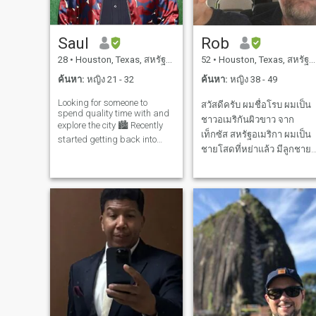
โรแมนติกในเทพนิยาย ถอน
ใจมุ่งเน้นไปที่การหาผู้ชายที่
เต็มใจเติบโตไปกับคุณค้นหา
Saul
Rob
ผู้ชายที่พยายามเข้าใจคุณ
28
•
Houston, Texas, สหรัฐอเมริกา
52
•
Houston, Texas, สหรัฐอเมริกา
ค้นหาผู้ชายที่อดทนกับคุณ
หาคนที่ซื่อสัตย์กับคุณและ
ค้นหา:
หญิง 21 - 32
ค้นหา:
หญิง 38 - 49
ซื่อสัตย์กับคุณ หาคนที่คุณยัง
Looking for someone to
สวัสดีครับ ผมชื่อโรบ ผมเป็น
รักได้แม้ในขณะที่คุณโกรธ
spend quality time with and
ชาวอเมริกันผิวขาว จาก
หรือผิดหวัง หาคนที่ยอมให้
explore the city 🏙️ Recently
เท็กซัส สหรัฐอเมริกา ผมเป็น
คุณเป็นอาสาสมัครและแบ่ง
started getting back into
ชายโสดที่หย่าแล้ว มีลูกชาย
ปันความคิดและสนับสนุน
working out and trying to be
more active. If you play
คนหนึ่งอายุ 13 ปี เขาอาศัยอยู่
ความฝันของคุณ ค้นหาชายที่
pickleball hit me up, cause
กับแม่ของเขา ฉันจะได้ไป
กล้าปฏิเสธคนที่สามารถเป็น
Im always looking for a
someone to rally with 🥒🏓 Im
เยี่ยมเขา และใช้เวลาในวัน
ผู้นำในความสัมพันธ์ได้ หา
also
หยุดกับลูกชายของฉัน ผมเป็
ผู้ชายที่ยอมให้คุณเป็นผู้หญิง
ชาวคริสเตียนนะครับ ถ้าเจ้า
ที่แท้จริงและผู้ชายที่ชื่นชม
ไม่เชื่อในพระเจ้า ข้าจะสวด
ความเป็นผู้หญิงของคุณ
มนต์ให้เจ้า แต่ข้าไม่ใช่
ค้นหาชายที่ต้องการคุณและมี
คนสําหรับเจ้า ฉันแค่ต้องการ
เพียงคุณเท่านั้นที่มีเพศ
ผู้หญิงคนหนึ่ง ที่เชื่อและ
สัมพันธ์ชายที่ต้องการสัมผัส
เคารพสักการะพระเจ้าผู้ทรง
และความหลงใหลของคุณทุก
อานุภาพ ฉันเป็นผู้ชายที่
วัน ผู้ชายที่รู้คุณค่าของผู้หญิง