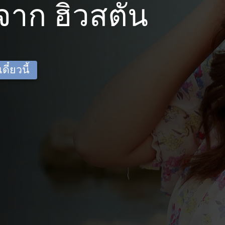
าก ฮิวสตัน
ี๋ยวนี้