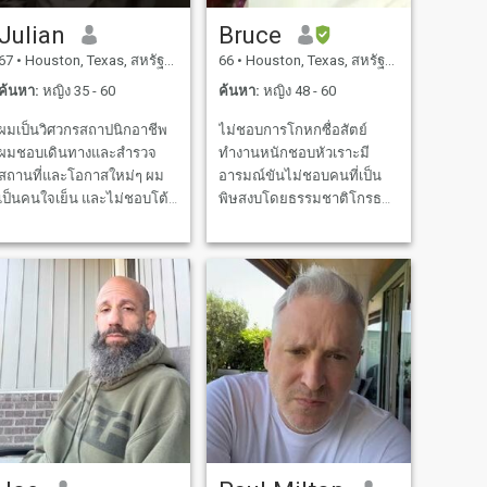
Julian
Bruce
67
•
Houston, Texas, สหรัฐอเมริกา
66
•
Houston, Texas, สหรัฐอเมริกา
ค้นหา:
หญิง 35 - 60
ค้นหา:
หญิง 48 - 60
ผมเป็นวิศวกรสถาปนิกอาชีพ
ไม่ชอบการโกหกซื่อสัตย์
ผมชอบเดินทางและสํารวจ
ทำงานหนักชอบหัวเราะมี
สถานที่และโอกาสใหม่ๆ ผม
อารมณ์ขันไม่ชอบคนที่เป็น
เป็นคนใจเย็น และไม่ชอบโต้
พิษสงบโดยธรรมชาติโกรธ
เถียง ผมเชื่อว่าคุณสามารถแก้
แต่ไม่นาน ชีวิตสั้นเกินไปที่จะ
ปัญหาใด ๆ ด้วยความรักและ
อยู่ในความเศร้าและไม่พอใจ
ความเคารพ โปรดอย่าเอา
มักจะจัดการเพื่อเอาชนะ
ทัศนคติที่ไม่ดีและปัญหาส่วน
ปัญหาแต่ละคำถามมีคำตอบ
ตัวของคุณ มาที่เว็บไซต์เดทนี้
ปรัชญาชีวิตของฉันคือการ
เพราะมันจะไม่เป็นประโยชน์
ซื่อสัตย์ตรงจริงใจตรงไปตรง
กับคุณหรือฉัน!
มาที่จะพูดรักครอบครัวของ
คนโดยการปกป้องมันเข้ากับ
เพื่อนๆได้มากและพร้อมที่จะ
ช่วยเหลือผู้คนที่ต้องการโดย
เฉพาะอย่างยิ่งคนยากจน เงิน
เป็นคนรับใช้ที่ดีแต่เป็นเจ้า