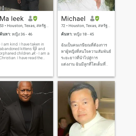
หญิงมากเกินไปในชีวิตของ
ฉันและพบว่าการได้ตรงกับ
ความต้องการและการชอบ
Ma leek
Michael
ของฉันจะทำให้ฉันสามารถ
53
•
Houston, Texas, สหรัฐอเมริกา
72
•
Houston, Texas, สหรัฐอเมริกา
หาผู้หญิงที่เหมาะสมให้กับฉัน
ได้รวดเร็วที่สุดเท่าที่จะทำได้
ค้นหา:
หญิง 36 - 46
ค้นหา:
หญิง 18 - 45
และเธอจะได้รู้ว่าฉันกำลังมอง
- I am kind. I have taken in
ฉันเป็นคนเกษียณที่ต้องการ
หาอะไรในทันที ใช่ฉันเป็นคน
abandoned kittens 😽 and
หาผู้หญิงที่สนใจความสัมพันธ์
พูดตรงๆ
orphaned children.👶 - I am a
Christian. I have read the
ระยะยาวที่นำไปสู่การ
bible 📚 and can quote
แต่งงาน ฉันมีลูกที่โตเต็มที่
cripture. - I am a patriot. I
สองคนที่ไม่ได้อยู่กับฉัน ฉัน
have served in the US Army. -
อยู่คนเดียวกับสัตว์เลี้ยงตัว
I am a business man. I own 2
small businesses
หนึ่งแมว ฉันไม่เต็มใจที่จะ
ย้ายที่และฉันไม่ต้องการมีลูก
มากขึ้น