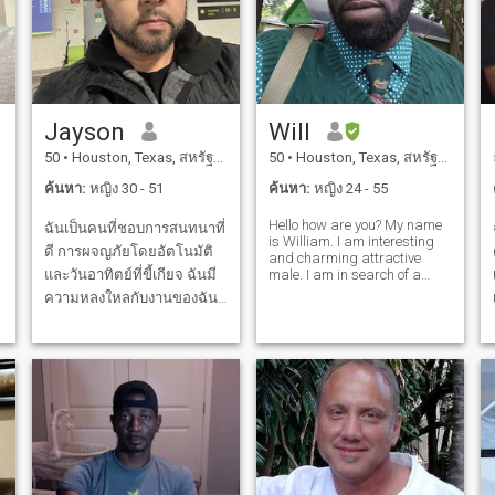
Jayson
Will
50
•
Houston, Texas, สหรัฐอเมริกา
50
•
Houston, Texas, สหรัฐอเมริกา
ค้นหา:
หญิง 30 - 51
ค้นหา:
หญิง 24 - 55
Hello how are you? My name
ฉันเป็นคนที่ชอบการสนทนาที่
is William. I am interesting
ดี การผจญภัยโดยอัตโนมัติ
and charming attractive
และวันอาทิตย์ที่ขี้เกียจ ฉันมี
male. I am in search of a
woman who I am willing to
ความหลงใหลกับงานของฉัน
sacrifice my eternity in
แต่ฉันมีเวลาสําหรับคนและ
heaven for a lifetime on earth
for. If death was to shorten
ประสบการณ์ที่สําคัญ คุณมัก
my life I would beg God to
จะเห็นผมลองร้านอาหาร
spare
ใหม่ๆ เดินทางตอนสภาพ
อากาศดี หรือหลงไปกับ
หนังสือดีๆ หรือเอกสารจาก
เน็ตฟลิกซ์ ฉันให้ความสําคัญ
กับความซื่อสัตย์ ความ