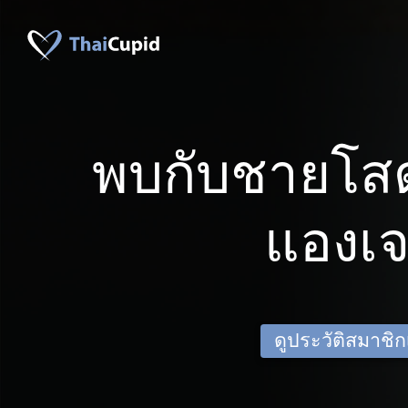
พบกับชายโส
แองเ
ดูประวัติสมาชิกเด