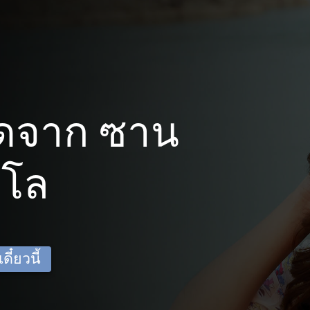
ดจาก ซาน
จโล
ี๋ยวนี้