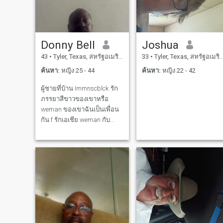
สาธารณะเล่นเกมกระดาน
กอดมือเดินยาวถ่ายภาพ
ไดรฟ์ยาวเยี่ยมชมประเท
ศอื่นๆทำให้การสนทนา
Donny Bell
Joshua
อัจฉริยะเพื่อนใหม่ทำให้คน
43
•
Tyler, Texas, สหรัฐอเมริกา
33
•
Tyler, Texas, สหรัฐอเมริกา
อื่นหัวเราะไปที่คลับคริสตจักร
ในช่วงเวลาบทกวีทำงานกล มี
ค้นหา:
หญิง 25 - 44
ค้นหา:
หญิง 22 - 42
อีกหลายอย่างด้วย ปล. ฉันไม่
ผู้ชายที่บ้าน Immnscblck รัก
โกงหรือฉันจะโกหกผู้หญิงที่
ภรรยาสีขาวของเขาหรือ
เลือกฉันให้เพื่อนของเธอและ
weman ของเขาฉันเป็นเพื่อน
ฉันยอมรับฉันจะให้เกียรติเธอ
กัน f รักเอเชีย weman กับ
ปกป้องการดูแลความรักของ
ทารก
เธอทำให้เธอสนใจก่อนที่ฉัน
จะเป็นเจ้าของ สนใจเธอสิสิ่งที่
เธอพูดกับฉันมันสำคัญ ถ้าเธอ
ป่วยฉันจะอยู่ที่นั่นเพื่อดูแลเธ
ไม่ว่าเธอจะต้องการให้ฉันทำ
อะไรมันจะทำให้เธอมีความ
สุขฉันจะพยายามทำ รักเธอที่
ฉันจะทำ สาวๆทุกคนที่สละ
เวลามาดูโปรไฟล์ของฉัน..