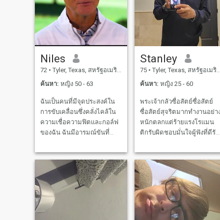
Niles
Stanley
72
•
Tyler, Texas, สหรัฐอเมริกา
75
•
Tyler, Texas, สหรัฐอเมริกา
ค้นหา:
หญิง 50 - 63
ค้นหา:
หญิง 25 - 60
ฉันเป็นคนที่มีจุดประสงค์ใน
พระเจ้ากลัวซื่อสัตย์ซื่อสัตย์
การขับเคลื่อนซึ่งคลั่งไคล้ใน
ซื่อสัตย์สุจริตมากทำงานอย่า
ความเชื่อความฟิตและกอล์ฟ
หนักตลกแต่ร้ายแรงโรแมน
ของฉัน ฉันมีอารมณ์ขันที่
ติกรับผิดชอบมั่นใจผู้ฟังที่ดีรัก
ยอดเยี่ยมมีสถานที่ใหญ่ใน
การดูแลหลงใหลเช่นเพลง
หัวใจของฉันสำหรับความรัก
กีฬาเดินทางเดินป่าขี่จักรยาน
และความรักที่คดเคี้ยวลงใน
ตั้งแคมป์สโนว์บอร์ด
แต่ละวันโดยไฟที่คำราม
ภาพยนตร์ออกกำลังกายที่โรง
ดนตรีที่ดีหรืออาจเป็น
ยิมทำอาหารอยู่กับเพื่อน
ภาพยนตร์โรแมนติก ฉันมี
ครอบครัวอ่านวาดว่ายน้ำตั้ง
พลังที่ไม่มีที่สิ้นสุดสำหรับคน
แคมป์ปีนเขาปีนเขากินที่ร้าน
อายุของฉัน
อาหารแขวน ออกไปที่สวน