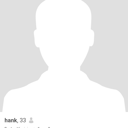
hank
, 33