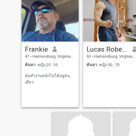
ความพึงพอใจในชีวิต ฉันอาจ
และสร้างชีวิตที่สงบสุขร่วมกั
จะไม่ใช่คนที่ดูดีหรือร่ำรวย
ฉันชอบที่จะทํางาน และหวัง
พอๆกับคนคนถัดไปแต่ฉันก็
ว่าคุณจะทําเช่นเดียวกัน
โอเคนะ ข้าพอใจที่พระเจ้า
ทรงให้ข้าเป็น ความสุขคือทาง
เลือกหนึ่งที่เราทำทุกวันเมื่อ
ออกจากเตียง คุณสามารถ
Frankie
Lucas Roberto
เลือกที่จะหัวเราะหรือร้องไห้
47
•
Harrisonburg, Virginia, สหรัฐอเมริกา
63
•
Harrisonburg, Virginia, สหรัฐอเมริกา
.... ฉันเลือกที่จะหัวเราะและ
เป็นคนที่มีความสุข ฉันไม่ได้
ค้นหา:
หญิง 25 - 35
ค้นหา:
หญิง 50 - 70
กำลังมองหาคนซักคนที่จะ
ฉันทำงานหนักไม่ได้อยู่คน
ทำให้ฉันมีความสุข ผมกำลัง
เดียว
มองหาคนที่มีความสุขกับ ...
ทั้งสองคนนี้มีความแตกต่าง
กันอย่างมาก ถ้าคุณให้ความ
สุขกับอีกคนหนึ่ง บุคคลที่คุณ
มอบให้ to...noเป็นผู้ควบคุม
ความสุขของคุณและบุคคล
นั้นจะปล่อยให้คุณผิดหวัง
เนื่องจากเขาเป็นมนุษย์ ความ
สุขเป็นของคุณและจิตใจดัง