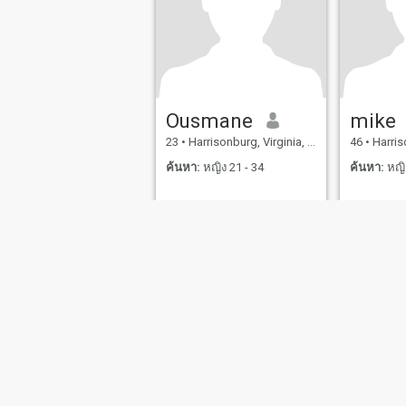
นั้นอย่าให้ความสุขโดยสิ้นเชิง
หรือให้ใครบางคนขโมยความ
สุขนั้น ฉันอยากพบใครสักคน
ที่มีความสุขอยู่แล้วและเราจะ
มีชีวิตที่ดีอยู่ด้วยกัน ....
Ousmane
mike
23
•
Harrisonburg, Virginia, สหรัฐอเมริกา
46
•
Harrisonbu
ค้นหา:
หญิง 21 - 34
ค้นหา:
หญิง
เกี่ยวกับเรา
ติดต่อเรา
เรื่องราวความสำเร็จ
เงื่อน