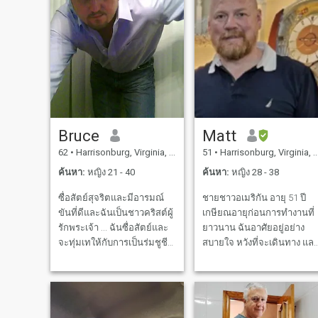
Bruce
Matt
62
•
Harrisonburg, Virginia, สหรัฐอเมริกา
51
•
Harrisonburg, Virginia, สหรัฐอเมริกา
ค้นหา:
หญิง 21 - 40
ค้นหา:
หญิง 28 - 38
ซื่อสัตย์สุจริตและมีอารมณ์
ชายชาวอเมริกัน อายุ 51 ปี
ขันที่ดีและฉันเป็นชาวคริสต์ผู้
เกษียณอายุก่อนการทํางานที่
รักพระเจ้า ... ฉันซื่อสัตย์และ
ยาวนาน ฉันอาศัยอยู่อย่าง
จะทุ่มเทให้กับการเป็นร่มชูชีพ
สบายใจ หวังที่จะเดินทาง แล
ของฉัน ฉันทำได้ดีและมีบ้าน
สนุกกับอาหารที่ดี ไวน์
ที่ดี ฉันไม่รวยแต่เป็นผู้ให้
ภาพยนตร์ที่บ้าน และการ
บริการที่ดี ฉันรักที่จะหัวเราะ
ผจญภัยที่เงียบ ฉันสงบ,
และฉันมีใจใหญ่ ความสุขคือ
ซื่อสัตย์, และโรงเรียนเก่า: ฉัน
สิ่งที่เราได้เรียนรู้เพื่อนำไปสู่
เชื่อในการดูแลผู้หญิงที่ฉันรัก