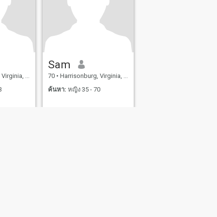
Sam
a, สหรัฐอเมริกา
70
•
Harrisonburg, Virginia, สหรัฐอเมริกา
3
ค้นหา:
หญิง 35 - 70
ย่างปลอดภัย
แผนผังเวปไซต์
หลักเกณฑ์ของชุมชน