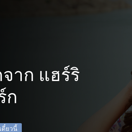
จาก แฮร์ริ
ร์ก
ี๋ยวนี้