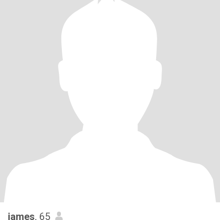
james
, 65