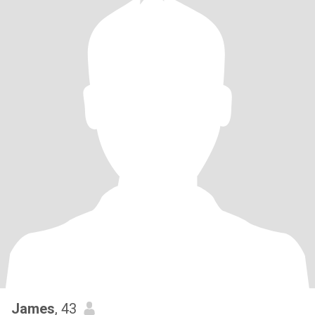
James
, 43