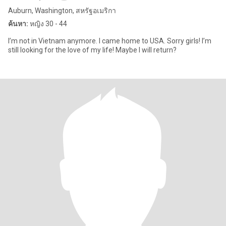
Auburn, Washington, สหรัฐอเมริกา
ค้นหา:
หญิง 30 - 44
I’m not in Vietnam anymore. I came home to USA. Sorry girls! I’m
still looking for the love of my life! Maybe I will return?