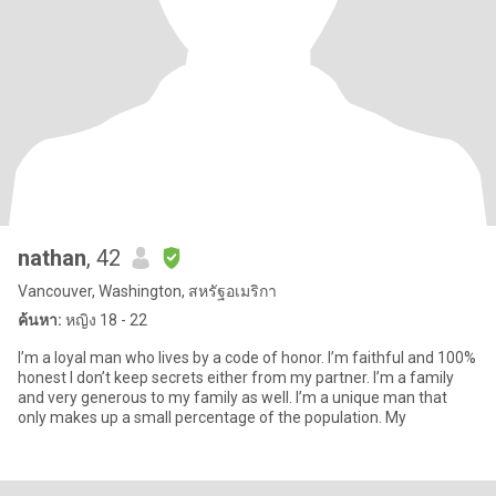
nathan
, 42
Vancouver, Washington, สหรัฐอเมริกา
ค้นหา:
หญิง 18 - 22
I’m a loyal man who lives by a code of honor. I’m faithful and 100%
honest I don’t keep secrets either from my partner. I’m a family
and very generous to my family as well. I’m a unique man that
only makes up a small percentage of the population. My