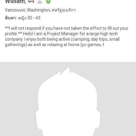
William
, 44
Vancouver, Washington, สหรัฐอเมริกา
ค้นหา:
หญิง 30 - 43
**I will not respond if you have not taken the effort to fill out your
profile.** Hello! I am a Project Manager for a large high tech
company. I enjoy both being active (camping, day trips, small
gatherings) as well as relaxing at home (pc games, t