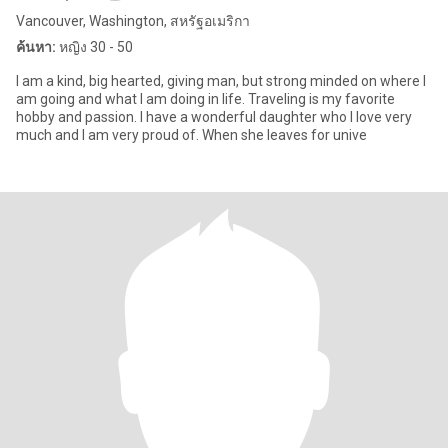
Vancouver, Washington, สหรัฐอเมริกา
ค้นหา:
หญิง 30 - 50
I am a kind, big hearted, giving man, but strong minded on where I
am going and what I am doing in life. Traveling is my favorite
hobby and passion. I have a wonderful daughter who I love very
much and I am very proud of. When she leaves for unive