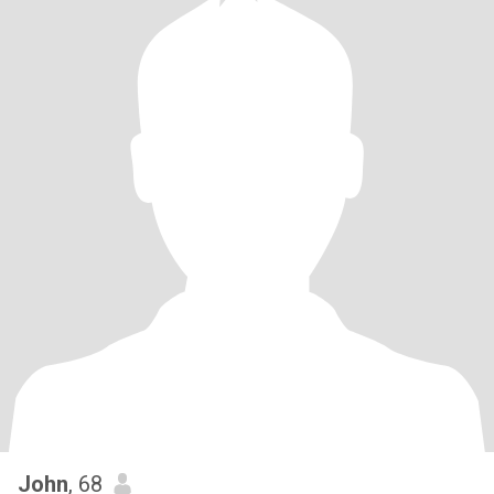
John
, 68