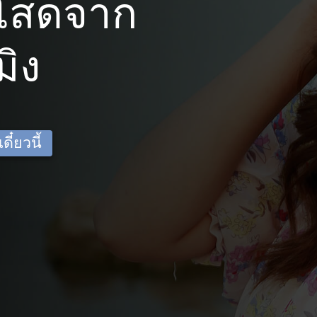
โสดจาก
ิง
ี๋ยวนี้