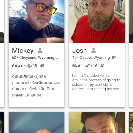
Mickey
Josh
62
•
Cheyenne, Wyoming, สหรัฐอเมริกา
45
•
Casper, Wyoming, สหรัฐอเมริกา
ค้นหา:
หญิง 35 - 45
ค้นหา:
หญิง 18 - 40
I am a Disabled veteran. I
ฉันเป็นศิลปิน - ผู้ผลิต
am in the process of going to
ภาพยนตร์ - นักเขียนตลกและ
school for my bachelor's
นักแสดง - นักร้องนักเขียน
degree. I am raising my boys
and looking for a woman
เพลงและนักแสดง
who will not cheat. I am
looking for 3 main things
honesty loyalty and respect.