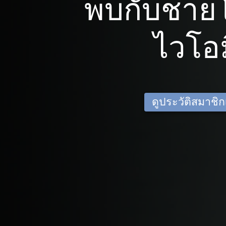
พบกับชาย
ไวโอม
ดูประวัติสมาชิกเด