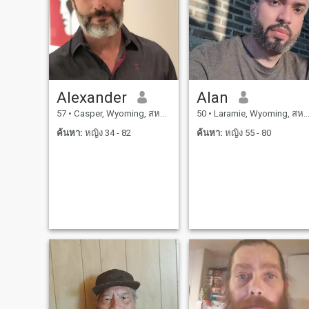
ลูกสาวผมเป็นศัลยแพทย์ และ
ลูกชายผมเป็นนักบินเหมือน
ผม ผมภูมิใจในลูกๆของผม
มาก เราสามารถพบกันที่ไหน
และดูว่าเรามีเคมี ฉันรักการ
เดินทาง และอยากได้คู่หูที่
Alexander
Alan
ชอบการเดินทาง ฉันหวังที่จะ
57
•
Casper, Wyoming, สหรัฐอเมริกา
50
•
Laramie, Wyoming, สหรัฐอเมริกา
หาแฟน ที่มีลูกที่โตขึ้น หรือมี
ลูกโตขึ้น ที่ไม่อยู่บ้าน ฉันชอบ
ค้นหา:
หญิง 34 - 82
ค้นหา:
หญิง 55 - 80
ทําอย่างช้าๆ ขั้นตอนละขั้น
ตอน ขอร้องล่ะ ฉันไม่รีบที่จะ
แต่งงาน ผมอยากรู้จักคุณให้ดี
ก่อน มันยังเป็นประโยชน์ถ้า
คุณสามารถพูดภาษาอังกฤษ
บางส่วนหรือดี เพราะการ
สื่อสารเป็นสิ่งสําคัญ ถ้าคุณกํา
ลังมองหาใครสักคน ที่จะ
สนับสนุนลูกของคุณ ผมไม่ใช่
คนของคุณ ผมมีวีซ่าจีน หาก
คุณสามารถได้รับวีซ่าสหรัฐฯ
หรือคุณมีวีซ้าสหราช