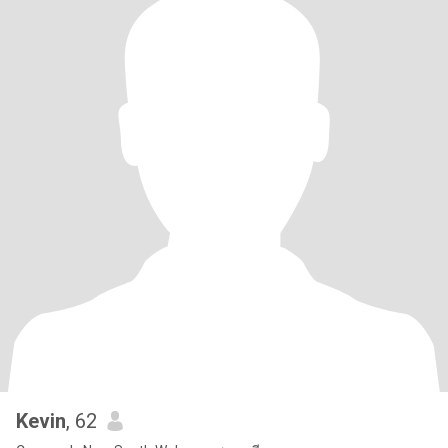
Kevin
, 62