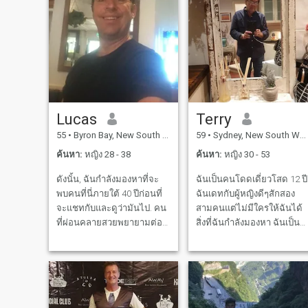
มาก และพอใจกับชีวิตของฉัน
และเพียงแค่ต้องการที่จะแบ่ง
ปันกับผู้หญิงที่ดีน่ารัก ด้วย
หัวใจที่อ่อนโยนและรัก ผม
เชื่อในความเป็นคู่หูและการ
ตัดสินใจที่เท่าเทียมกัน กับ
ภรรยาในอนาคตของผม และ
ต้องการที่จะดําเนินการตาม
Lucas
Terry
บทบาทของผมในฐานะชาย
55
•
Byron Bay, New South Wales, ออสเตรเลีย
59
•
Sydney, New South Wales, ออสเตรเลีย
ผมมีความทนทานมาก ผม
เคยอาศัยอยู่ใน 4 ประเทศ แล
ค้นหา:
หญิง 28 - 38
ค้นหา:
หญิง 30 - 53
มีอาชีพที่ประสบความสําเร็จ
ดังนั้น, ฉันกำลังมองหาที่จะ
ฉันเป็นคนโดดเดี่ยวโสด 12 ปี
ในแต่ละประเทศ ฉันเป็นนัก
พบคนที่นี่ภายใต้ 40 ปีก่อนที่
ฉันเดทกับผู้หญิงดีๆสักสอง
คิดเชิงปัญญาและลึก; -) ที่
จะแชทกับและดูว่ามันไป. คน
สามคนแต่ไม่มีใครให้ฉันได้
อยากรู้เกี่ยวกับทุกสิ่ง ฉันมักจ
ที่ผ่อนคลายสวยพยายามต่อ
สิ่งที่ฉันกำลังมองหา ฉันเป็นที่
ยุ่งกับการสํารวจสิ่งต่างๆ
ไป... ชอบการเดินทางและการ
ปรึกษาที่ดำเนินธุรกิจของฉัน
พยายามที่จะเข้าใจและเรียนรู
ผจญภัยเป็นสิ่งที่ฉันต้องการ
ฉันเป็นคนรักดนตรีที่ดี ใช่
ฉันชอบการผจญภัยและ
มากขึ้นในชีวิตของฉัน ให้
คลาสสิคแจ๊สฉันเป็นกวีโอโห
กิจกรรมกลางแจ้ง โดยเฉพาะ
คุณค่ากับอารมณ์ขันความ
ธรรมชาติกลางแจ้งความ
กีฬาทางน้ํา ผมเป็นนักกีฬา
ซื่อสัตย์และความมุ่งมั่น
มหัศจรรย์ของสีสันทั้งหมดที่
และมีวิถีชีวิตที่สุขภาพดี ฉัน