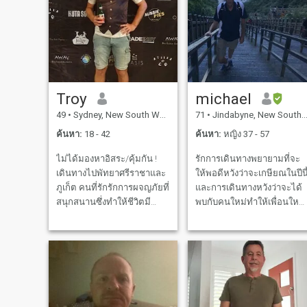
ฤดูกาลนำมา ผมเล่นเปียโน "
ยังมีรูปร่างเหมือนตอนอายุ 20
ฉันไม่ได้ทำอะไรเลย " ปฏิบัติ
กว่า อาจจะดีกว่านี้ก็ได้นะ!
ต่อพวกเขาเหมือนกับฉัน
(เสียงหัวเราะ) ฉันมีทัศนคติที่
จนกว่าพวกเขาจะเล่น
เป็นมิตรที่ดีมากและรักการ
ครอบครัวแรกและพระเจ้ามี
หัวเราะและความตลก อย่าสูบ
มากขึ้นแต่คุณจะต้องหาว่า
บุหรี่ และดื่มแอลกอฮอล์ใน
โอกาสพิเศษ ผมเป็นคนโร
Troy
michael
แมนติก และชอบเดินจับมือ
49
•
Sydney, New South Wales, ออสเตรเลีย
71
•
Jindabyne, New South Wales, ออสเตรเลีย
กัน กินมื้อค่ําโรมานติกด้วย
กัน ดูทีวีในรถโค้ช ขณะกอด
ค้นหา:
18 - 42
ค้นหา:
หญิง 37 - 57
และจูบ นอนยึดกอดและบรรลุ
ไม่ได้มองหาอิสระ/คุ้มกัน !
รักการเดินทางพยายามที่จะ
ในทุกๆ ด้านของชีวิต
เดินทางไปพัทยาศรีราชาและ
ให้พอดีหวังว่าจะเกษียณในปีนี
ภูเก็ต คนที่รักรักการผจญภัยที่
และการเดินทางหวังว่าจะได้
สนุกสนานซึ่งทำให้ชีวิตมี
พบกับคนใหม่ทำให้เพื่อนใหม่
ประโยชน์มากที่สุด ไม่ต้อง
สนุกกับชีวิต, ชอบชายหาด
กลัวที่จะลองสิ่งใหม่ๆและผลัก
และภูเขานอนกอดกันหน้าไฟ
ดันขีดจำกัดเพื่อใช้ประโยชน์
ในฤดูหนาวและเดินไปตาม
สูงสุดจากทุกช่วงเวลา ฉันไม่
ชายหาดในฤดูร้อนกระโดด
เคยเสียเวลากับสิ่งเล็กๆน้อยๆ
เพื่อหาผู้หญิงที่เหมาะสมที่จะ
เพราะพลังงานนั้นดีกว่าที่จะ
แบ่งปันสิ่งนี้
สนุกกับตัวเอง ฉันรู้วิธีปฏิบัติ