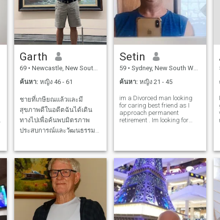
อาจ ... มนุษย์ลาในตัว ...
ญี่ปุ่นที่ดีให้พบกัน ! เธอเหรอ
อาหารที่แตกต่างจาก
ภาพถ่ายทั้งหมดมี 2021 * ถ้า "
คุณชอบสัตว์ไหม เรามีสัตว์
วัฒนธรรมที่แตกต่างกัน ฉัน
ฉันชอบคุณและ / หรือเพิ่มคุณ
บางชนิด แต่มันไม่ใช่สวนสัตว์
ชอบวงดนตรีสดและการแสดง
ในรายการโปรด 👀 ภาพ ที่ 4
คุณชอบดูภาพยนตร์หน้า
สดและ BBQs กับเพื่อนๆ บาง
ภาพตนเองมีมนุษย์ที่โตขึ้น
เตาผิงในฤดูหนาวด้วยไวน์สัก
ครั้งฉันชอบไปบาร์และคลับ
Garth
Setin
อย่างใกล้ชิด ก่อนที่คุณจะ
แก้วไหม ชีวิตในฝันที่สวยงาม
แต่มีความสุขที่สุดที่บ้านฉัน
69
•
Newcastle, New South Wales, ออสเตรเลีย
59
•
Sydney, New South Wales, ออสเตรเลีย
อ่านโปรไฟล์ของฉันแบบเต็ม
คุณจะเพลิดเพลินไปกับการ
ชอบที่จะได้รับไปสำหรับวัน
... ลองดูภาพของฉันและดูให้
เดินเล่นยามบ่ายในที่พักของ
หยุด 1-2 สัปดาห์ปีละครั้งและ
ค้นหา:
หญิง 46 - 61
ค้นหา:
หญิง 21 - 45
แน่ใจว่าฉันมีภาพลักษณ์ที่คุณ
ฉันผ่านสวนของเราจับมือกัน
im a Divorced man looking
ชายที่เกษียณแล้วและมี
ต้องการ ... ถ้าฉันต้องการ ส่ง
และเพลิดเพลินกับสีสันของ
for caring best friend as I
สุขภาพดีในอดีตฉันได้เดิน
ข้อความหาคุณว่าคุณชอบสิ่ง
พระอาทิตย์ตกที่สวยงามบน
approach permanent
ทางไปเพื่อค้นพบมิตรภาพ
retirement . Im looking for
ที่คุณ " เห็น " ในรูปของฉันฉัน
ภูเขา ตอนนี้กำลังมอง
natural beauty and
ประสบการณ์และวัฒนธรรม
แน่ใจว่าคุณจะรู้ว่าต้องทำ
หาความรักอีกครั้งหลังจาก
personality in my partner . i
ใหม่ๆ ตอนนี้ผมเพลิดเพลินกับ
อย่างไรและหากันเจออย่างไร
ภรรยาของฉันเสียชีวิต คุณ
o
like island hopping, markets,
good food and the beach . I
วิถีชีวิตที่สะดวกสบายผ่อน
บ้าง =) สำหรับระเบียนที่ฉันรู้
ชอบสิ่งดีๆในชีวิตไหม บ้าน
dislike filtered photos and
คลายและเดินทางไปได้ง่าย
ว่าจะปรุงและซักล้างได้ฉัน
ของฉันเกือบจะยั่งยืนพลังงาน
scamme
ในบ้านที่เต็มไปด้วยศิลปะมี
สามารถซักเสื้อผ้าได้ ทำเตียง
แสงอาทิตย์น้ำร้อนพลังงาน
ต้นไม้มากมายและสัตว์พื้น
นอนและทำให้มันยุ่งเหยิงไป
แสงอาทิตย์สวนผักผลไม้
เมืองไม่กี่ตัวในเมืองชายฝั่ง
หมดทั้งที่ผมมีส่วนร่วมใน
nashi MIKAN สะอาดสุขภาพ
ทะเลขนาดเล็กในออสเตรเลีย
อุตสาหกรรมการเล่นเกมและ
ชีวิตสไตล์ร่วมกัน Issho Ni
การจัดการทรัพย์สินและผมมี
ช่วงเวลาแห่งความสุขฉันคิด