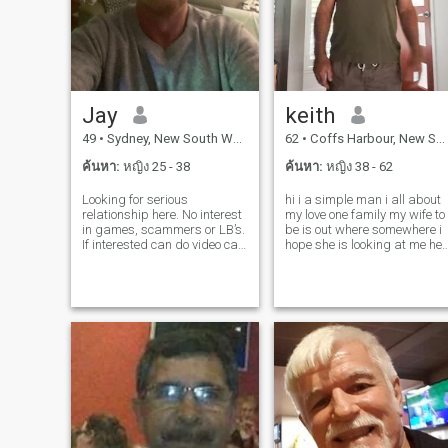
ต่อผู้อื่นอย่างดีและด้วยความ
เคารพ
Jay
keith
49
•
Sydney, New South Wales, ออสเตรเลีย
62
•
Coffs Harbour, New South Wales, ออสเตรเลีย
ค้นหา:
หญิง 25 - 38
ค้นหา:
หญิง 38 - 62
Looking for serious
hi i a simple man i all about
relationship here. No interest
my love one family my wife to
in games, scammers or LB’s.
be is out where somewhere i
If interested can do video call
hope she is looking at me he
and not interested in your
he .I like the beach where i
nudes. Meet in person if we
live and do walking all the
get along. I like to keep fit so
time, traveling on a holiday t
if you enjoy exercise and
nice place, yes i been to
healthy lifestyle is a go
Vietnam and i love