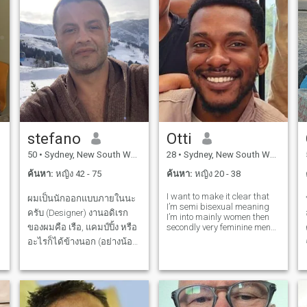
stefano
Otti
50
•
Sydney, New South Wales, ออสเตรเลีย
28
•
Sydney, New South Wales, ออสเตรเลีย
ค้นหา:
หญิง 42 - 75
ค้นหา:
หญิง 20 - 38
I want to make it clear that
ผมเป็นนักออกแบบภายในนะ
I’m semi bisexual meaning
ครับ (Designer) งานอดิเรก
I’m into mainly women then
ของผมคือ เรือ, แคมป์ปิ้ง หรือ
secondly very feminine men
like trans. I am a man who
อะไรก็ได้ข้างนอก (อย่างน้อย
enjoys philosophy and
ในช่วงฤดูร้อน) ประเภท
photography as well as
anything artistic. I believe in
ภาพยนตร์ที่ผมชอบคือ คอม
monogamy & want a good
เมดี้, วิทยาศาสตร์จินตนาการ,
woman to bui
แอคชั่น หรืออะไรก็ตามที่มี