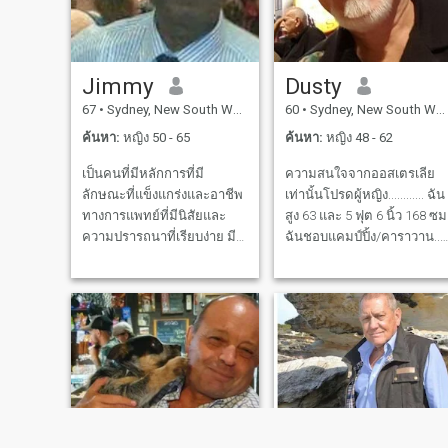
Jimmy
Dusty
67
•
Sydney, New South Wales, ออสเตรเลีย
60
•
Sydney, New South Wales, ออสเตรเลีย
ค้นหา:
หญิง 50 - 65
ค้นหา:
หญิง 48 - 62
เป็นคนที่มีหลักการที่มี
ความสนใจจากออสเตรเลีย
ลักษณะที่แข็งแกร่งและอาชีพ
เท่านั้นโปรดผู้หญิง............ ฉัน
ทางการแพทย์ที่มีนิสัยและ
สูง 63 และ 5 ฟุต 6 นิ้ว 168 ซม
ความปรารถนาที่เรียบง่าย มี
ฉันชอบแคมป์ปิ้ง/คาราวาน..
งานที่รับผิดชอบที่ต้องทำ เป็น
ร็อค N Roll Dancing...... เดิน ขี
แพทย์ผู้ป่วยของฉันเป็น
จักรยาน...... ดูหนัง.... พักดื่ม
ทรัพย์สินของฉัน.. การมีจิตใจ
กาแฟ..... ฉันชอบสัตว์...... ฉันม
ที่กว้างนักคิดอิสระมีความคิด
1 เยอรมันเชพเพิร์...... ฉัน
ทางวิทยาศาสตร์มีเหตุผล
อาศัยอยู่ในตะวันตกเฉียงใต้
อดทนและสงบเป็นส่วนผสมใน
ของซิดนีย์....... แต่เดิมฉันมา
การรักษาผู้ป่วยของฉัน ใน
จากรัฐอื่น...... . ฉันต้องการพบ
ขณะที่ทำงานด้วยมือเดียวฉัน
ผู้หญิงที่ชอบรักษาความฟิต
ต้องการอีกมือหนึ่งเพื่อทำงาน
และสนุก............
ให้เสร็จสมบูรณ์ เธอต้องฉลาด