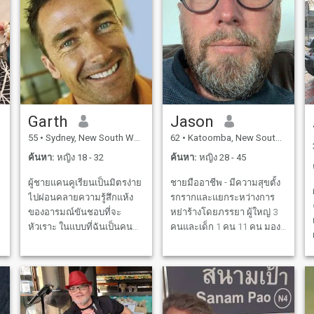
ผลพิเศษที่ดี แต่ผมชอบเรื่อง
ตลกมากๆ กับคนอย่าง วิล
เฟอเรล เดฟ แชปเปิ้ล อดัม
แซนด์เลอร์ และนักตลกที่
คล้ายๆ กัน ฉันชอบเพลงร็อค
โดยเฉพาะสําหรับดนตรี
แม้ว่าฉันจะชอบทุกอย่าง
เตือนไว้ก่อนนะ ฉันเป็นคน
Garth
Jason
ฉลาด แต่มันเป็นเรื่องตลกดี
55
•
Sydney, New South Wales, ออสเตรเลีย
62
•
Katoomba, New South Wales, ออสเตรเลีย
และถ้าคุณชอบหัวเราะ ผม
ะ
อาจเป็นคนที่คุณสนใจ และ
ค้นหา:
หญิง 18 - 32
ค้นหา:
หญิง 28 - 45
ผมก็อยากได้คนที่สามารถ
ผู้ชายแคนคูเรียนเป็นมิตรง่าย
ชายมืออาชีพ - มีความสุขตั้ง
หัวเราะกับผมได้ เพื่อนของฉัน
ไปผ่อนคลายความรู้สึกแห้ง
รกรากและแยกระหว่างการ
จะอธิบายฉันว่าเป็นก้นฉลาด
ของอารมณ์ขันชอบที่จะ
หย่าร้างโดยภรรยา ผู้ใหญ่ 3
ะ
((หรือก้นโง่บางครั้ง lol) แต่คน
หัวเราะ ในแบบที่ฉันเป็นคนที่
คนและเด็ก 1 คน 11 คน มอง
ที่พวกเขาสามารถพึ่งพาได้
มีรูปร่างเหมือนบ้านยกเว้นการ
หาที่จะไม่เสียเวลาและอยู่คน
้
อย่างง่ายดายเมื่อต้องการ. ฉัน
ไปทำงานหรือไม่ก็มีงานที่ต้อง
เดียวอีกต่อไป รักเดินทางเวลา
มี 3 ข้อห้ามในชีวิต คือ ไม่เคย
ไป ต้องบอกว่าฉันชอบไปดู
คนเดียวและ sensuaos มี
โกหก ไม่เคยขโมย และไม่
หนังและทานอาหารสองสาม
ความสุข hoest ภรรยา เดท
เคยนอกใจกับคนที่ฉันอยู่ด้วย
ครั้งต่อสัปดาห์ ชอบอยู่บ้าน
แรกอาจจะเป็นป้ายรถเมล์ที่
ผมซื่อสัตย์มาก บางครั้ง