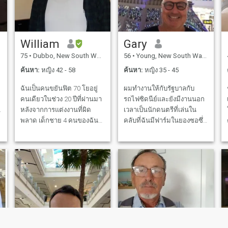
ความสุขด้านข้างสองสามคน
ว่าคุณจะอธิบายว่าฉันเป็นคน
อยากรู้มากขึ้น ... คุณรู้ว่าต้อง
ร่าเริงรอบคอบสนุกสนานใจ
ทำอะไร ก่อนที่จะอ่านเพิ่มเติม
กว้างมั่นใจ มองโลกในแง่ดีนั่น
... ต้องพูดก่อน ... ฉันหวังว่าจะ
เป็นสิ่งที่ดีหรือไม่
William
Gary
ได้พบผู้หญิงที่ซื่อสัตย์อย่าง
75
•
Dubbo, New South Wales, ออสเตรเลีย
56
•
Young, New South Wales, ออสเตรเลีย
แท้จริง ... ใครบางคนที่ซื่อสัตย์
100 เปอร์เซ็นต์ ... โคสฉันไม่
ค้นหา:
หญิง 42 - 58
ค้นหา:
หญิง 35 - 45
ได้พบหนึ่งใน yet...no สิ่งที่ฉัน
ฉันเป็นคนขยันฟิต 70 โยอยู่
ผมทำงานให้กับรัฐบาลกับ
ทำสำหรับพวกเขาทั้งที่เหนือ
คนเดียวในช่วง 20 ปีที่ผ่านมา
รถไฟซิดนีย์และยังมีงานนอก
กว่าและเหนือกว่าสิ่งที่ผู้ชาย
.
หลังจากการแต่งงานที่ผิด
เวลาเป็นนักดนตรีที่เล่นใน
ส่วนใหญ่ทำ ... แบ่งปันหรือให้
พลาด เด็กชาย 4 คนของฉัน
คลับที่ฉันมีฟาร์มในยองซอซึ่ง
กับพวกเขา ... อดีตผู้หญิงฉันมี
่
เป็นผู้ชายที่โตแล้วและเข้าใจ
เป็นเมืองหลวงของเชอร์รี่ 🍒
ความสัมพันธ์กับสิ่งที่พวกเขา
ว่าฉันไม่ได้ออกไปและสร้าง
ของออสเตรเลีย 🇦🇺 ฉันมี
ไม่มีความสุขและ คิดว่าคำ
ี
ชีวิตใหม่ให้กับตัวเองในขณะ
ลูกชายอายุ 15 ปีซึ่งฉันมีส่วน
ตอบคือการเปิดขาขึ้นสู่ชาย
ที่พวกเขาต้องการฉันเมื่อพวก
ร่วมกับเขา แม่ ฉันรักสัตว์ตั้ง
คนถัดไปที่แสดงความสนใจ
เขาเติบโตขึ้น ตอนนี้พวกเขา
แคมป์ที่ชายหาดและ 🏕 ลัง
ภายนอก ... มันไม่ถูกต้อง ...
เติบโตขึ้นและบินไปแล้วและ
และไม่มีใครทำเช่นนั้นกับอีก
เดินทาง
ฉันสามารถตามหาช่วงต่อไป
คน ... มนุษย์หรือ woman...it
ของชีวิตของฉันได้ ฉันไม่ใช่
ทำลายจิตใจของคนอื่น ... ฉัน
คนเคร่งศาสนาในทางใดทาง
หวังจริงๆว่าจะได้พบผู้หญิง
หนึ่งฉันเชื่อว่าฉันสามารถ