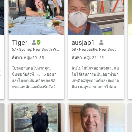
เพื่อดูหนัง (ฉันมีเคเบิลและ
ฉันไม่สนใจ - เอชของเธอ
ซื่อตรงเกินไป จริงๆแล้วผม
ดีวีดีมากมายชอบหนังเก่าและ
โกหกไม่เก่งเลยครับ อย่างไร
ทุกประเภท) และเอาไปหรือ
ก็ตามถ้าคุณต้องการรู้อะไร
พิซซ่าเมื่ออากาศเย็นและเปียก
เพียงแค่ถาม ฉันเป็นคนที่
หรือสามารถปรุงอาหารได้
สบายใจมาก และเป็นคน
รวมถึงอาหารที่ปรุงสุกในบ้าน
ธรรมดา ฉันยังเก่าแก่มาก ใน
ฉันยังสามารถปรุงอาหารไม่
เรื่องของความเคารพและการ
Tiger
ausjap1
เลวสำหรับ bloke ความเป็น
ปฏิบัติต่อผู้หญิง ฉันเป็นคนที่
57
•
Sydney, New South Wales, ออสเตรเลีย
58
•
Newcastle, New South Wales, ออสเตรเลีย
ส่วนตัวของฉันเป็นอาหาร
ดื่มไวน์ในสังคม แต่ไม่สูบบุหรี่
สำหรับผู้ชายเช่นมีทโลฟที่ดี
มีความรู้สึกตลกที่ดี และชอบ
ค้นหา:
หญิง 20 - 35
ค้นหา:
หญิง 24 - 45
มันฝรั่งบดม้วนไส้กรอกรสเลิศ
ใช้เวลากับคนที่ฉันรัก และคน
โปรดอ่านต่อไปหากคุณ
ฉันไม่ใช่นักหลอกลวงและฉัน
สปาเก็ตตี้โบโลญาสลาซาน
รัก ฉันเป็นสุภาพบุรุษ ที่เป็น
้
ชื่นชมกับสิ่งที่ Trump ย่อมา
ไม่ได้เล่นการพนัน อย่าทำยา
ญ่าและซุปฟักทองที่ดีที่สุดใน
เจ้าของคําพูดของเขา เป็น
และไม่ตกเป็นเหยื่อของ BS
เสพติดมีสุขภาพดีและสะอาด
โลก !! ฉันยังมีประโยชน์กับ
อิสระ มีความมั่นใจในตัวเอง รู้
กระแสหลักและต้องรักสัตว์ ...
มีความสุขง่ายต่อการไปคน
หม้อหุงข้าว รักธรรมชาติสัตว์
ค่าของตัวเอง รักพระเจ้า พบ
ถ้าคุณไม่ชื่นชม Trump ล่ะก็
นุ่มดูแลซื่อสัตย์รักอบอุ่น
และชายหาด ฉันสนใจใน
กับผู้คน โดยเฉพาะผู้หญิงและ
ล้มลงให้กับสถานีฐานนิยม มี
หัวใจ,, ฉันชอบที่จะสนุกกับ
ประวัติศาสตร์และภาพยนตร์
ผู้สูงอายุ ด้วยความเคารพ
และไม่ชอบสัตว์ที่ฉันสามารถ
เวลาและสนุกกับผู้หญิงคน
ฮอลลีวูดเก่าและเพลงเก่าทุก
เสมอและเป็นนักรบที่มีหัวใจ
รับประกันได้ว่าเราจะไม่
พิเศษ ฉันรู้วิธีฟังและสนับสนุน
ประเภทแต่ไม่กระตือรือร้นที่
อ่อนโยน
เหมาะสมและคุณต้องข้าม
ผู้หญิงฉันมีความรักมากมายที่
จะฮิปฮอปและแร็พทั่วไปที่ทัน
ข้อมูลส่วนตัวของฉันส่วนนี้ไม่
จะมอบให้กับผู้หญิงที่เหมาะ
สมัย ฉันชอบดื่มไวน์และทาน
สามารถต่อรองได้ส่วนที่เหลือ
สมฉันต้องการพบกับผู้หญิง
อาหารเป็นครั้งคราวและลอง