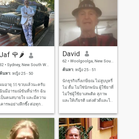
มากเกินไปรบกวนฉัน ฉันไม่
ไป ผมเป็นพลเมืองของ
สามารถมีลูกได้มากกว่านี้
ออสเตรเลียในกลุ่มชาติพันธุ์
เอเชีย
David
Jaf 🌹🌶️
62
•
Woolgoolga, New South Wales, ออสเตรเลีย
32
•
Sydney, New South Wales, ออสเตรเลีย
ค้นหา:
หญิง 25 - 51
ค้นหา:
หญิง 25 - 50
นักธุรกิจกึ่งเกษียณ ไม่สูบบุหรี่
ผมอายุ 55 ขวบแล้วนะครับ.
ไม่ ดื่ม ไม่ใช่นักพนัน ผู้ใช้ยาที่
ฉันมีอารมณ์ขันที่น่ารัก ฉัน
ไม่ใช่ผู้ใช้ยาเสพติด สุภาพ
เป็นคนสบายใจ และมีความ
และให้เกียรติ แต่งตัวดีและได้
เคารพอย่างลึกซึ้ง ต่อทุก
รับการดูแลเป็นอย่างดี พูดได้
วัฒนธรรม ทัศนคติทางเพศ
ดีและทันสมัยกับเรื่องโลก ฉัน
ศาสนา และ ฉันชอบและรัก
รักการอ่าน... เพลง.. และฉันนั่ง
การทําอาหาร ฉันชอบทํา
สมาธิทุกวัน
อาหาร ฉันชอบฝึกการยิงธนู
ฉันชอบเดินทาง ฉันชอบ