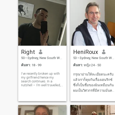
Right
HeniRoux
50
•
Sydney, New South Wales, ออสเตรเลีย
53
•
Sydney, New South Wales, ออสเตรเลีย
ค้นหา:
18 - 99
ค้นหา:
หญิง 24 - 50
I've recently broken up with
กรุณาอ่านให้ละเอียดนะครับ
my girlfriend hence my
แล้วเราก็คุยกันเรื่องเฮนริกซ์
search continues. In a
nutshell – I’m well travelled,
ซึ่งก็เป็นชื่อของฉันเหมือนกัน
successful, loyal and family
ผมเป็นวิศวกรที่มีความมั่นคง
orientated. I run my own
ทางการเงิน และประสบความ
business and I'm financially
secure - the only thing
สําเร็จ ที่อาศัยอยู่บนชายฝั่งใต้
missing is a partner to share
เขตร้อน ของฝั่งตะวันออกที่
this wi
สวยงามของ ฉันมีความสุข