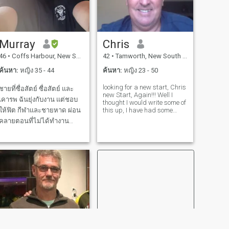
เลือก
Murray
Chris
46
•
Coffs Harbour, New South Wales, ออสเตรเลีย
42
•
Tamworth, New South Wales, ออสเตรเลีย
ค้นหา:
หญิง 35 - 44
ค้นหา:
หญิง 23 - 50
looking for a new start, Chris
ชายที่ซื่อสัตย์ ซื่อสัตย์ และ
new Start, Again!!! Well I
เคารพ ฉันยุ่งกับงาน แต่ชอบ
thought I would write some of
ให้ฟิต กีฬาและชายหาด ผ่อน
this up, I have had some
wonderful partners and
คลายตอนที่ไม่ได้ทํางาน
some not so wonderful, but I
เงียบสงบและสบายใจ ผมไม่
am as of recently on my own
again, single, divorced a
ได้เป็นศาสนา แต่เป็นจิต
long time ago, and open t
วิญญาณ และเปิดรับทุกความ
เชื่อ ชอบอาหารอร่อย อาหาร
เย็นกับเพื่อนๆ เพียงแค่คนที่อยู่
บนโลก มองหาความสัมพันธ์
ระยะยาว ฉันให้ความสําคัญ
กับเวลาร่วมกัน ความสนใจ
และเป้าหมายร่วมกัน การโต้
เถียงที่ดีเกี่ยวกับชีวิตและ