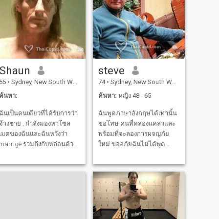
สํารวจพิพิธภัณฑ์ แกลเลอรี่
ศิลปะ และตลาดประเพณีท้อง
ถิ่น และความ ช่วงเวลาที่มี
ความสุขที่สุดของฉันคือตอน
ที่ฉันอยู่ในฟาร์ม ฉันชอบทํา
งานที่ดิน และทํางานสัตว์ เห็น
Shaun
steve
ชีวิตป่า ฉันชอบช็อคโกแลต
สีดํา ไวน์สีแดง และหนังดีๆ ถ้า
55
•
Sydney, New South Wales, ออสเตรเลีย
74
•
Sydney, New South Wales, ออสเตรเลีย
เธออยู่ข้างๆฉันนะคะ 😊
ค้นหา:
ค้นหา:
หญิง 48 - 65
ฉันเป็นคนเดียวที่ได้รับการว่า
ฉันพูดภาษาอังกฤษได้เท่านั้น
จ้างชาย , กำลังมองหาโซล
ขอโทษ คนที่คล่องแคล่วและ
เมตของฉันและฉันหวังว่า
พร้อมที่จะลองการผจญภัย
marrige รวมถึงกับหล่อนด้วย
ใหม่ ขออภัยฉันไม่ได้พูด
ฉันเปิดเสรีการค้าแบบเอื้อ
ภาษาไทย เมื่อไม่นานมานี้ได้
อาทรให้ผู้ป่วยและการดูแล
เที่ยวชมเชียงใหม่และเกาะ
เอาใจใส่คนที่ให้ความสำคัญ
ช้าง พบว่าคนไทยเป็นมิตร
กับคู่ค้าของฉันเสมอก่อนที่ตัว
และเอาใจใส่เป็นอย่างมาก ฉัน
ผมเอง น่ารักมากและเต็มไป
ให้การสนับสนุนและเอาใจใส่
ด้วยความกระตือรือร้นให้กับ
คนที่เหมาะสม !
คู่ค้าของฉันและผู้ที่ชื่นชอบ