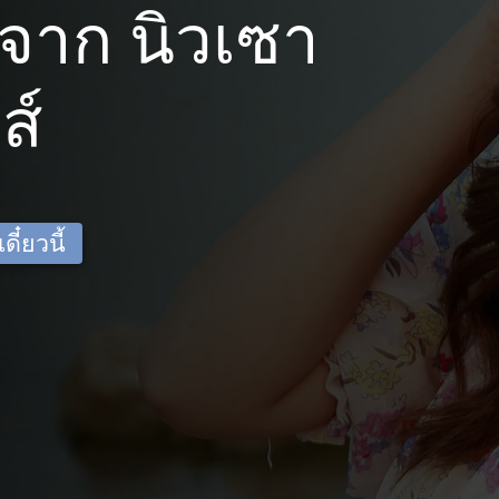
จาก นิวเซา
ส์
ี๋ยวนี้