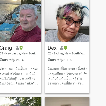
Craig
Dex
55
•
Newcastle, New South Wales, ออสเตรเลีย
62
•
Sydney, New South Wales, ออสเตรเลีย
ค้นหา:
หญิง 25 - 45
ค้นหา:
หญิง 18 - 60
ประการแรกฉันเป็นพวกหลอก
ฉันเคยมาที่นี่มาระยะหนึ่งแล้ว
ลวง อย่าส่งข้อความหาฉันถ้า
แต่ดูเหมือนว่าโชคชะตากำลัง
คุณไม่ได้อยู่ในประเทศไทย
เล่นกับฉัน ฉันเป็นแค่ผู้ชาย
ฉันเกษียณแล้วและกำลังเดิน
ธรรมดา... คนที่มีความสุข
ทางไปออสเตรเลียใน
และรักที่มีความรักมากเกินไป
คาราวานของฉัน กำลังมองหา
ฉันต้องการแบ่งปันกับคุณ \ Ni
ใครสักคนมาร่วมผจญภัยกับ
กำลังมองไปรอบๆ... แต่จะ
ฉัน ฉันเป็นคนที่ไปง่ายและไม่
ภักดีต่อคนที่ฉันเลือก... ตลอด