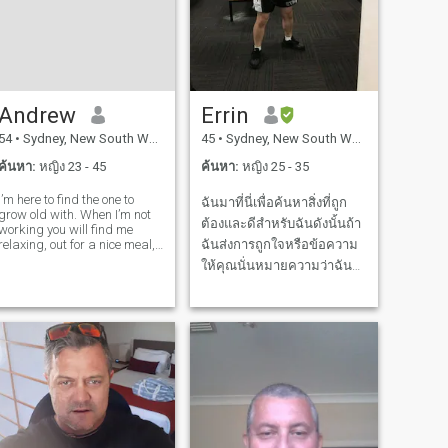
การเพลิดเพลินใจไปกับภาพที่
มีความละเอียดมากขึ้นในบาง
ครั้งสิ่งต่างๆในชีวิต ( หน่วย
ความจำของมันคือสิ่งที่มอบ
ความเพลิดเพลินใจไปกับการ
Andrew
Errin
นับ )
54
•
Sydney, New South Wales, ออสเตรเลีย
45
•
Sydney, New South Wales, ออสเตรเลีย
ค้นหา:
หญิง 23 - 45
ค้นหา:
หญิง 25 - 35
I’m here to find the one to
ฉันมาที่นี่เพื่อค้นหาสิ่งที่ถูก
grow old with. When I’m not
ต้องและดีสำหรับฉันดังนั้นถ้า
working you will find me
relaxing, out for a nice meal,
ฉันส่งการถูกใจหรือข้อความ
doing my hobbies or
ให้คุณนั่นหมายความว่าฉัน
spending quality time with
สนใจ ฉันจะไปและผ่อนคลาย
the ones I love and always up
for a good laugh. I’m not here
ส่วนใหญ่ของเวลา ฉันชอบ
to waste time. I’m her
การเดินทางและฟังเพลงหรือ
แม้แต่เล่นถ้าฉันสามารถ
ทำได้ ฉันเล่นคีย์บอร์ดเล็ก
น้อย ฉันภักดีและรักคนที่ฉัน
ชอบเมื่อฉันรักฉันทำมันอย่าง
หนัก แต่มีเพียงคนเดียวที่ฉัน