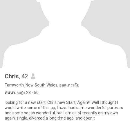
Chris
, 42
Tamworth, New South Wales, ออสเตรเลีย
ค้นหา:
หญิง 23 - 50
looking for a new start, Chris new Start, Again!!! Well I thought I
would write some of this up, I have had some wonderful partners
and some not so wonderful, but I am as of recently on my own
again, single, divorced a long time ago, and open t