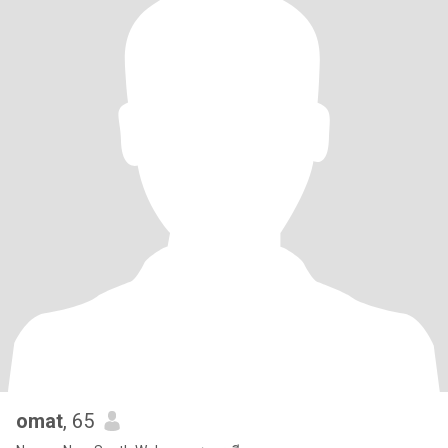
omat
, 65