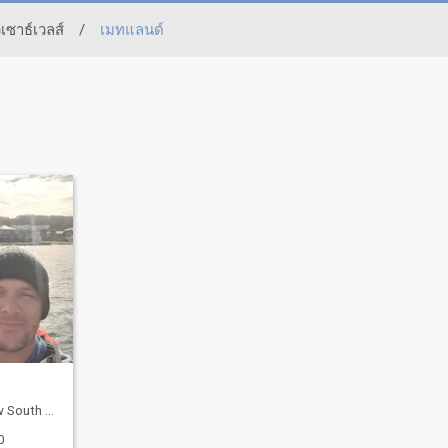
วเซาธ์เวลส์
/
เมทแลนด์
es, ออสเตรเลีย
0