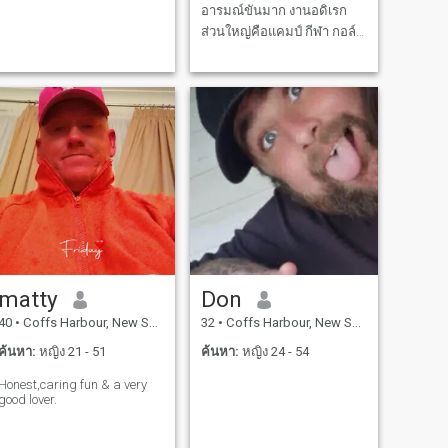
อารมณ์ขันมาก งานอดิเรก
ส่วนใหญ่คือแคมป์ กีฬา กอล์ฟ
และว่ายน้ํา ฉันกําลังมองหาที่
จะพบกับคนใหม่เมื่อฉันเดิน
ทาง, ด้วยมุมมองของ
มิตรภาพและความสัมพันธ์ที่
เป็นไปได้
matty
Don
40
•
Coffs Harbour, New South Wales, ออสเตรเลีย
32
•
Coffs Harbour, New South Wales, ออสเตรเลีย
ค้นหา:
หญิง 21 - 51
ค้นหา:
หญิง 24 - 54
Honest,caring fun & a very
good lover.