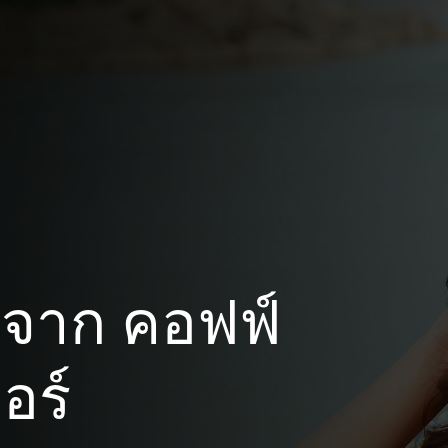
จาก คอฟฟ์
อร์