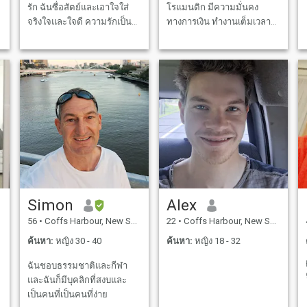
รัก ฉันซื่อสัตย์และเอาใจใส่
โรแมนติก มีความมั่นคง
จริงใจและใจดี ความรักเป็น
ทางการเงิน ทํางานเต็มเวลา
ถนนสองทาง.. ฉันต้องการพบ
ชอบที่จะเป็นไปตามลําพัง อยู่
กับคนที่จะรักฉันและเป็นคู่หู
กลางแจ้ง ทักษะการสื่อสารที่ดี
ของฉันในชีวิตและฉันจะรัก
และสนับสนุนคุณ หากคุณพูด
่
ภาษาอังกฤษเล็กน้อยนี่จะดี
แต่ก็โอเคถ้าคุณไม่ฉันจะช่วย
คุณ 😘 วน
Simon
Alex
56
•
Coffs Harbour, New South Wales, ออสเตรเลีย
22
•
Coffs Harbour, New South Wales, ออสเตรเลีย
ค้นหา:
หญิง 30 - 40
ค้นหา:
หญิง 18 - 32
ฉันชอบธรรมชาติและกีฬา
และฉันก็มีบุคลิกที่สงบและ
เป็นคนที่เป็นคนที่ง่าย