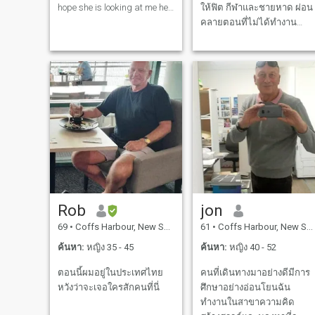
hope she is looking at me he
ให้ฟิต กีฬาและชายหาด ผ่อน
he .I like the beach where i
คลายตอนที่ไม่ได้ทํางาน
live and do walking all the
เงียบสงบและสบายใจ ผมไม่
time, traveling on a holiday to
nice place, yes i been to
ได้เป็นศาสนา แต่เป็นจิต
Vietnam and i love
วิญญาณ และเปิดรับทุกความ
เชื่อ ชอบอาหารอร่อย อาหาร
เย็นกับเพื่อนๆ เพียงแค่คนที่อยู
บนโลก มองหาความสัมพันธ์
ระยะยาว ฉันให้ความสําคัญ
กับเวลาร่วมกัน ความสนใจ
และเป้าหมายร่วมกัน การโต้
เถียงที่ดีเกี่ยวกับชีวิตและ
อนาคต มองไปข้างหน้าเพื่อ
การเดินทาง และการผจญภัย
Rob
jon
ไม่สนใจเกมส์ เก่าเกินไปสําห
69
•
Coffs Harbour, New South Wales, ออสเตรเลีย
61
•
Coffs Harbour, New South Wales, ออสเตรเลีย
รับแฟน
ค้นหา:
หญิง 35 - 45
ค้นหา:
หญิง 40 - 52
ตอนนี้ผมอยู่ในประเทศไทย
คนที่เดินทางมาอย่างดีมีการ
หวังว่าจะเจอใครสักคนที่นี่
ศึกษาอย่างอ่อนโยนฉัน
ทำงานในสาขาความคิด