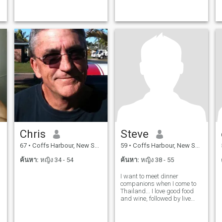
Chris
Steve
67
•
Coffs Harbour, New South Wales, ออสเตรเลีย
59
•
Coffs Harbour, New South Wales, ออสเตรเลีย
ค้นหา:
หญิง 34 - 54
ค้นหา:
หญิง 38 - 55
I want to meet dinner
companions when I come to
Thailand... I love good food
and wine, followed by live
music, dancing, and more
drinks...LOL!