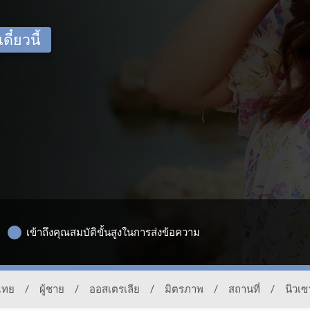
ี๋ยวนี้
เข้าถึงคุณสมบัติขั้นสูงในการส่งข้อความ
ไทย
/
ผู้ชาย
/
ออสเตรเลีย
/
มิตรภาพ
/
สถานที่
/
นิวเซ