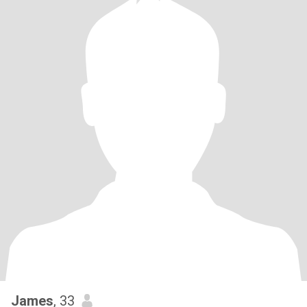
James
, 33