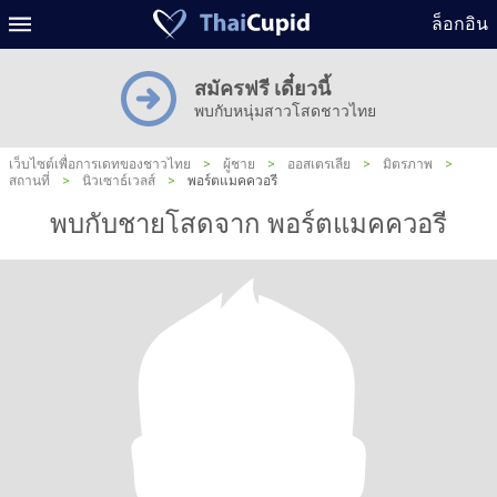
ล็อกอิน
สมัครฟรี เดี๋ยวนี้
พบกับหนุ่มสาวโสดชาวไทย
เว็บไซต์เพื่อการเดทของชาวไทย
>
ผู้ชาย
>
ออสเตรเลีย
>
มิตรภาพ
>
สถานที่
>
นิวเซาธ์เวลส์
>
พอร์ตแมคควอรี
พบกับชายโสดจาก พอร์ตแมคควอรี