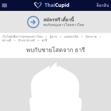
ล็อกอิน
สมัครฟรี เดี๋ยวนี้
พบกับหนุ่มสาวโสดชาวไทย
เว็บไซต์เพื่อการเดทของชาวไทย
>
ผู้ชาย
>
ออสเตรเลีย
>
มิตรภาพ
>
สถานที่
>
นิวเซาธ์เวลส์
>
ธารี
พบกับชายโสดจาก ธารี