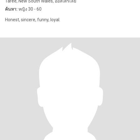
Taree, New South Wales, ออสเตรเลีย
ค้นหา:
หญิง 30 - 60
Honest, sincere, funny, loyal.