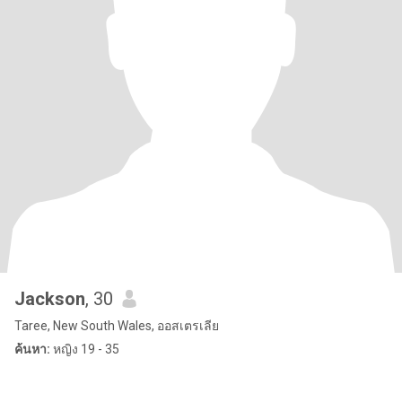
Jackson
, 30
Taree, New South Wales, ออสเตรเลีย
ค้นหา:
หญิง 19 - 35