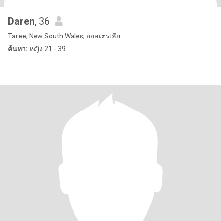
Daren
, 36
Taree, New South Wales, ออสเตรเลีย
ค้นหา:
หญิง 21 - 39