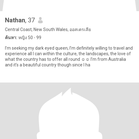
Nathan
, 37
Central Coast, New South Wales, ออสเตรเลีย
ค้นหา:
หญิง 50 - 99
I’m seeking my dark eyed queen, I’m definitely willing to travel and
experience all I can within the culture, the landscapes, the love of
what the country has to offer all round ☺️☺️ I’m from Australia
and it’s a beautiful country though since I ha