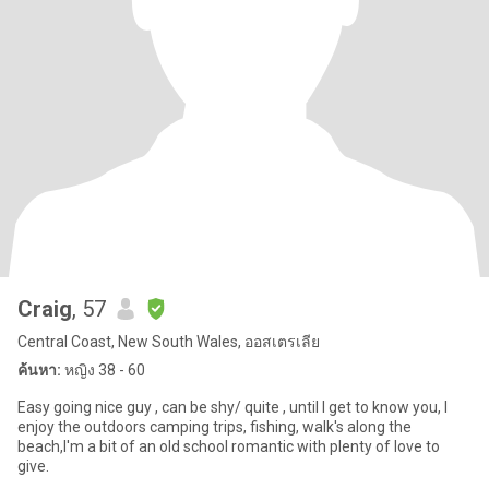
Craig
, 57
Central Coast, New South Wales, ออสเตรเลีย
ค้นหา:
หญิง 38 - 60
Easy going nice guy , can be shy/ quite , until I get to know you, I
enjoy the outdoors camping trips, fishing, walk's along the
beach,I'm a bit of an old school romantic with plenty of love to
give.