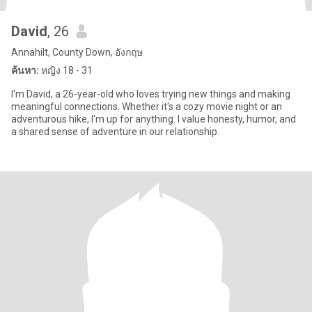
David
, 26
Annahilt, County Down, อังกฤษ
ค้นหา:
หญิง 18 - 31
I'm David, a 26-year-old who loves trying new things and making
meaningful connections. Whether it's a cozy movie night or an
adventurous hike, I'm up for anything. I value honesty, humor, and
a shared sense of adventure in our relationship.