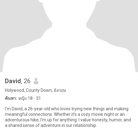
David
, 26
Holywood, County Down, อังกฤษ
ค้นหา:
หญิง 18 - 31
I'm David, a 26-year-old who loves trying new things and making
meaningful connections. Whether it's a cozy movie night or an
adventurous hike, I'm up for anything. I value honesty, humor, and
a shared sense of adventure in our relationship.