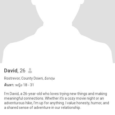
David
, 26
Rostrevor, County Down, อังกฤษ
ค้นหา:
หญิง 18 - 31
I'm David, a 26-year-old who loves trying new things and making
meaningful connections. Whether it's a cozy movie night or an
adventurous hike, I'm up for anything. I value honesty, humor, and
a shared sense of adventure in our relationship.