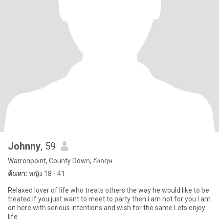
Johnny
, 59
Warrenpoint, County Down, อังกฤษ
ค้นหา:
หญิง 18 - 41
Relaxed lover of life who treats others the way he would like to be
treated.If you just want to meet to party then i am not for you.I am
on here with serious intentions and wish for the same.Lets enjoy
life