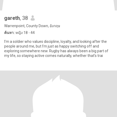
gareth
, 38
Warrenpoint, County Down, อังกฤษ
ค้นหา:
หญิง 18 - 44
I’m a soldier who values discipline, loyalty, and looking after the
people around me, but I’m just as happy switching off and
exploring somewhere new. Rugby has always been a big part of
my life, so staying active comes naturally, whether that’s trai