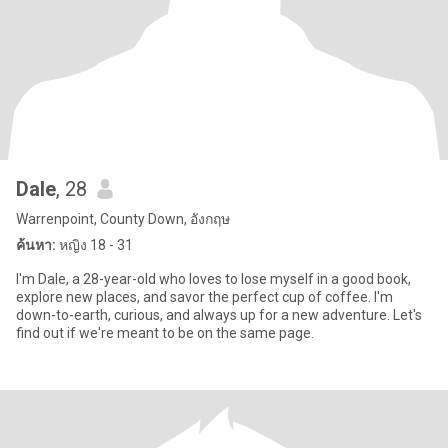
Dale
, 28
Warrenpoint, County Down, อังกฤษ
ค้นหา:
หญิง 18 - 31
I'm Dale, a 28-year-old who loves to lose myself in a good book,
explore new places, and savor the perfect cup of coffee. I'm
down-to-earth, curious, and always up for a new adventure. Let's
find out if we're meant to be on the same page.