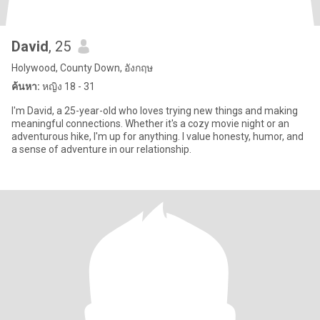
David
, 25
Holywood, County Down, อังกฤษ
ค้นหา:
หญิง 18 - 31
I'm David, a 25-year-old who loves trying new things and making
meaningful connections. Whether it's a cozy movie night or an
adventurous hike, I'm up for anything. I value honesty, humor, and
a sense of adventure in our relationship.