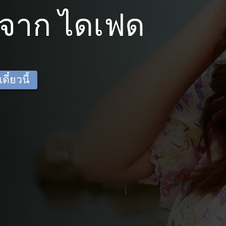
จาก ไดเฟด
ี๋ยวนี้