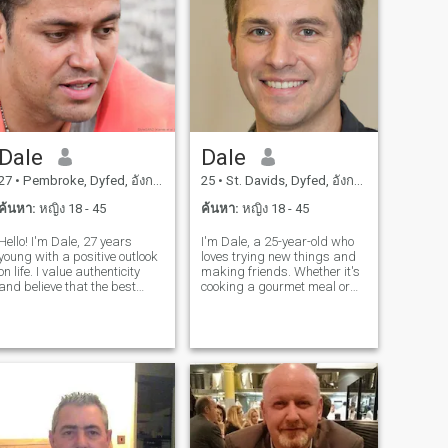
Dale
Dale
27
•
Pembroke, Dyfed, อังกฤษ
25
•
St. Davids, Dyfed, อังกฤษ
ค้นหา:
หญิง 18 - 45
ค้นหา:
หญิง 18 - 45
Hello! I'm Dale, 27 years
I'm Dale, a 25-year-old who
young with a positive outlook
loves trying new things and
on life. I value authenticity
making friends. Whether it's
and believe that the best
cooking a gourmet meal or
relationships are built on
hiking a new trail, I'm
friendship first. I love
always up for an adventure. I
learning about different
value meaningful connections
cultures, trying new cuisines,
and enjoy spending time with
and having deep
people who share my
conversations.
passion