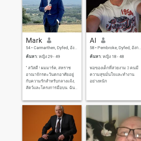
Mark
Al
54
•
Carmarthen, Dyfed, อังกฤษ
58
•
Pembroke, Dyfed, อังกฤษ
ค้นหา:
หญิง 29 - 49
ค้นหา:
หญิง 18 - 48
" สวัสดี ! ผมมาร์ค, สหราช
พ่อของเด็กที่สวยงาม 3 คนมี
อาณาจักรตะวันตกอาศัยอยู่
ความสุขมั่นใจและทำงาน
กับความรักสำหรับกลางแจ้ง,
อย่างหนัก
สัตว์และโครงการมือบน. ฉัน
อาศัยอยู่ในฟาร์มในหุบเขาที่
สวยงามเงียบสงบเป็นสถานที่ที่
ทำให้ฉันยุ่งและมีธรรมชาติ
ในขณะที่งานใช้เวลานานแต่
เป็นสิ่งที่ฉันรักและยังคงสร้าง
ต่อไป " " ฉันมีเด็กโตสาม
คนในยุค 20 ซึ่งหนึ่งในนั้น
กำลังทำงานร่วมกับฉันเพื่อ