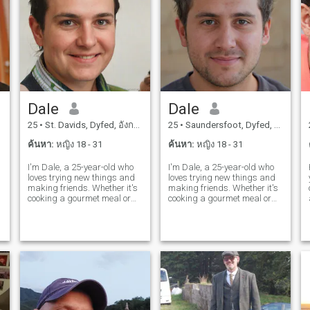
Dale
Dale
25
•
St. Davids, Dyfed, อังกฤษ
25
•
Saundersfoot, Dyfed, อังกฤษ
ค้นหา:
หญิง 18 - 31
ค้นหา:
หญิง 18 - 31
I'm Dale, a 25-year-old who
I'm Dale, a 25-year-old who
loves trying new things and
loves trying new things and
making friends. Whether it's
making friends. Whether it's
cooking a gourmet meal or
cooking a gourmet meal or
hiking a new trail, I'm
hiking a new trail, I'm
always up for an adventure. I
always up for an adventure. I
value meaningful connections
value meaningful connections
and enjoy spending time with
and enjoy spending time with
people who share my
people who share my
passion
passion