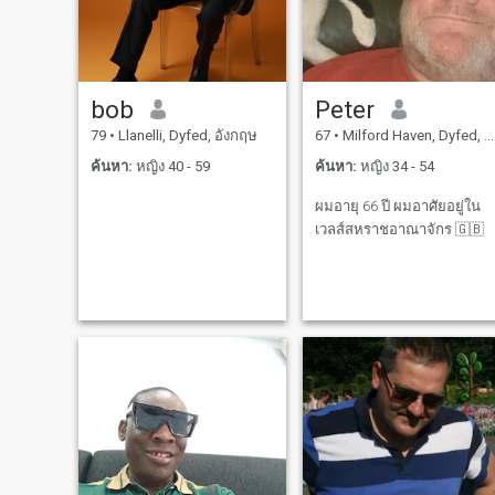
อัปเดตซอฟต์แวร์กระบวนการ
และสำรวจโครงการความ
หลากหลายของฟาร์มที่น่าตื่น
เต้น เป็นเรื่องที่ดีที่เขามีส่วน
bob
Peter
ร่วม - แม้ว่าการสนทนาทาง
79
•
Llanelli, Dyfed, อังกฤษ
67
•
Milford Haven, Dyfed, อังกฤษ
เทคโนโลยีบางครั้งทำให้ฉัน
ตาข้ามอย่างสมบูรณ์ ! " " ฉัน
ค้นหา:
หญิง 40 - 59
ค้นหา:
หญิง 34 - 54
อาศัยอยู่ในชนบทที่น่า
ผมอายุ 66 ปี ผมอาศัยอยู่ใน
อัศจรรย์ (และมักจะชื้นแต่
เวลส์สหราชอาณาจักร 🇬🇧
เขียวมาก) ส่วนหนึ่งของโลก
เพียง 20 นาทีจากเมืองคาร์มา
เทนและ 40 นาทีจากชายหาด
ที่สวยงามที่สุดของสหราช
อาณาจักร ที่กล่าวว่าฉันรัก
การเปลี่ยนแปลงของทิวทัศน์
ดังนั้นฉันมุ่งหน้าไปลอนดอน
ไม่กี่วันในแต่ละเดือนสำหรับ
การทำงานและเสียงหึ่งเล็ก
น้อยของเมืองและมักจะไป
ต่างประเทศอย่างน้อย 2-3 ครั้ง
ต่อปี " ฉันกำลังทำงานใน