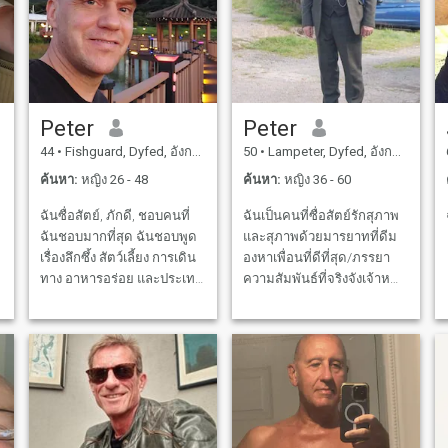
Peter
Peter
44
•
Fishguard, Dyfed, อังกฤษ
50
•
Lampeter, Dyfed, อังกฤษ
ค้นหา:
หญิง 26 - 48
ค้นหา:
หญิง 36 - 60
ฉันซื่อสัตย์, ภักดี, ชอบคนที่
ฉันเป็นคนที่ซื่อสัตย์รักสุภาพ
ฉันชอบมากที่สุด ฉันชอบพูด
และสุภาพด้วยมารยาทที่ดีม
เรื่องลึกซึ้ง สัตว์เลี้ยง การเดิน
องหาเพื่อนที่ดีที่สุด/ภรรยา
ทาง อาหารอร่อย และประเทศ
ความสัมพันธ์ที่จริงจังเจ้าหญิง
มองที่จะย้ายไปประเทศไทย
เพื่อแบ่งปันทุกสิ่งในชีวิตมี
ใน 5 ปี
ความสุขเศร้าสิ่งที่สนุกปิกนิกดู
พระอาทิตย์ตกด้วยกัน