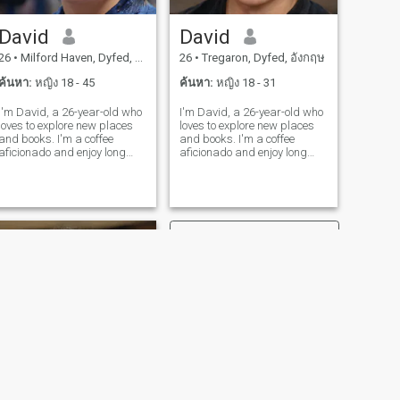
David
David
26
•
Milford Haven, Dyfed, อังกฤษ
26
•
Tregaron, Dyfed, อังกฤษ
ค้นหา:
หญิง 18 - 45
ค้นหา:
หญิง 18 - 31
I'm David, a 26-year-old who
I'm David, a 26-year-old who
loves to explore new places
loves to explore new places
and books. I'm a coffee
and books. I'm a coffee
aficionado and enjoy long
aficionado and enjoy long
conversations over a good
conversations over a good
cup. I'm looking for someone
cup. I'm looking for someone
who shares my passion for
who shares my passion for
adventure and great stories.
adventure and great stories.