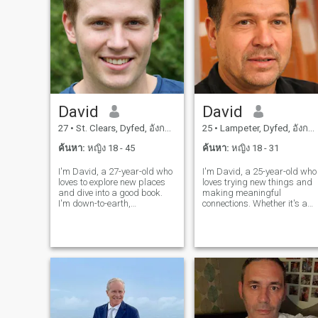
David
David
27
•
St. Clears, Dyfed, อังกฤษ
25
•
Lampeter, Dyfed, อังกฤษ
ค้นหา:
หญิง 18 - 45
ค้นหา:
หญิง 18 - 31
I'm David, a 27-year-old who
I'm David, a 25-year-old who
loves to explore new places
loves trying new things and
and dive into a good book.
making meaningful
I'm down-to-earth,
connections. Whether it's a
adventurous, and always up
cozy movie night or an
for a good time. Whether it's
adventurous hike, I'm up for
hiking in the mountains or
anything. I value honesty,
trying out a new restaurant,
humor, and a shared sense
I'm always ready to make
of adventure in our
memories
relationship.