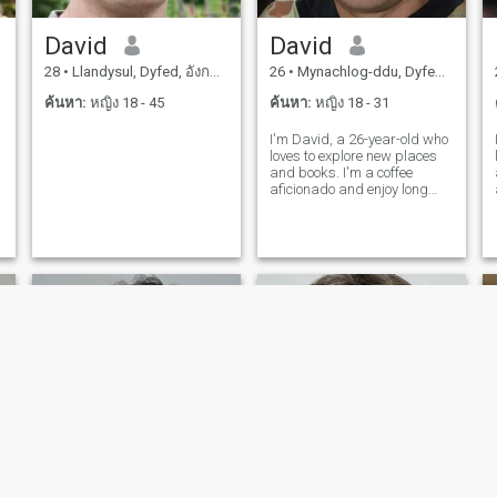
David
David
28
•
Llandysul, Dyfed, อังกฤษ
26
•
Mynachlog-ddu, Dyfed, อังกฤษ
ค้นหา:
หญิง 18 - 45
ค้นหา:
หญิง 18 - 31
I'm David, a 26-year-old who
loves to explore new places
and books. I'm a coffee
aficionado and enjoy long
conversations over a good
cup. I'm looking for someone
who shares my passion for
adventure and great stories.