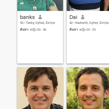
โครงการกระท่อมของคน
เลี้ยงแกะนอกตาราง - ส่วน
หนึ่งของความพยายามของ
banks
Dai
ฉันที่จะมีที่ไหนสักแห่งที่จะ
50
•
Tenby, Dyfed, อังกฤษ
42
•
Narberth, Dyfed, อังกฤษ
หลบหนีและมีชีวิตอยู่อย่าง
ยั่งยืนมากขึ้น ชีวิตของฉันเต็ม
ค้นหา:
หญิง 30 - 56
ค้นหา:
หญิง 20 - 35
ไปด้วยการผจญภัยเล็กๆเช่น
การสำรวจกับสุนัขของฉัน,
cozying ขึ้นโดยไฟเปิด, หรือ
พยายามที่จะเอาชนะสภาพ
อากาศเวลส์ในขณะที่การ
แก้ไขสิ่งที่อยู่ในที่พัก "