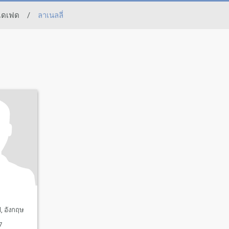
ไดเฟด
/
ลาเนลลี่
d, อังกฤษ
7