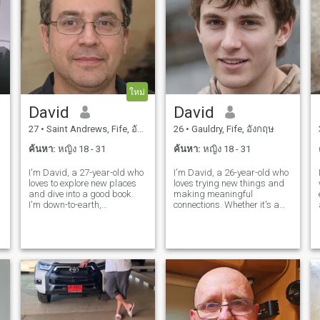
ใหม่
David
David
27
•
Saint Andrews, Fife, อังกฤษ
26
•
Gauldry, Fife, อังกฤษ
ค้นหา:
หญิง 18 - 31
ค้นหา:
หญิง 18 - 31
I'm David, a 27-year-old who
I'm David, a 26-year-old who
loves to explore new places
loves trying new things and
and dive into a good book.
making meaningful
I'm down-to-earth,
connections. Whether it's a
adventurous, and always up
cozy movie night or an
for a good laugh. My hobbies
adventurous hike, I'm up for
include hiking, cooking, and
anything. I value honesty,
trying out new restaurants.
humor, and a shared sense
I'm looking for someone who
of adventure in our
shares
relationship.