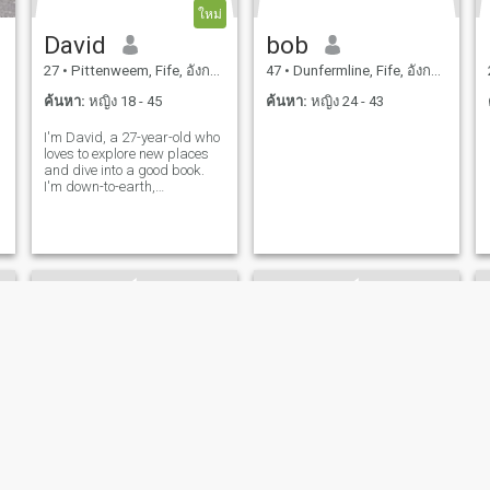
ใหม่
David
bob
27
•
Pittenweem, Fife, อังกฤษ
47
•
Dunfermline, Fife, อังกฤษ
ค้นหา:
หญิง 18 - 45
ค้นหา:
หญิง 24 - 43
I'm David, a 27-year-old who
loves to explore new places
and dive into a good book.
I'm down-to-earth,
adventurous, and always up
for a good laugh. My hobbies
include hiking, cooking, and
trying out new restaurants.
I'm looking for someone who
shares