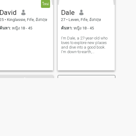
ใหม่
David
Dale
25
•
Kinglassie, Fife, อังกฤษ
27
•
Leven, Fife, อังกฤษ
ค้นหา:
หญิง 18 - 45
ค้นหา:
หญิง 18 - 45
I'm Dale, a 27-year-old who
loves to explore new places
and dive into a good book.
I'm down-to-earth,
adventurous, and always up
for a good time. Let's find out
if we're a match!