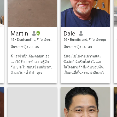
Martin
Dale
45
•
Dunfermline, Fife, อังกฤษ
56
•
Burntisland, Fife, อังกฤษ
ค้นหา:
หญิง 20 - 35
ค้นหา:
หญิง 34 - 48
ดี, เราจำเป็นต้องตอบสนอง
ฉันจะไปได้ง่ายเคารพและ
และได้รับการทำความรู้จัก
ซื่อสัตย์ ฉันรักทั้งหัวใจและ
า
กัน. \ Ni ไม่ชอบเขียนเกี่ยวกับ
ใส่ใจอย่างลึกซึ้ง ฉันชอบที่จะ
ตัวเองโดยทั่วไป... คุณ
เป็นคนที่เป็นธรรมชาติและโร
สามารถถามฉันอะไรโดย
แมนติก ฉันไม่ได้มาที่นี่เพื่อ
เฉพาะอย่างยิ่ง...😉
ทำร้ายหรือเล่นฉันมาที่นี่เพื่อ
รักและมีชีวิตอยู่