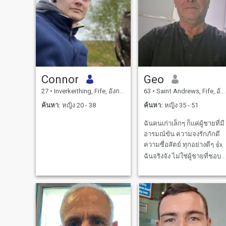
Connor
Geo
27
•
Inverkeithing, Fife, อังกฤษ
63
•
Saint Andrews, Fife, อังกฤษ
ค้นหา:
หญิง 20 - 38
ค้นหา:
หญิง 35 - 51
ฉันคนเก่าเล็กๆ ก็แค่ผู้ชายที่มี
อารมณ์ขัน ความจงรักภักดี
ความซื่อสัตย์ ทุกอย่างดีๆ 👍,
ฉันจริงจัง ไม่ใช่ผู้ชายที่ชอบ
ผีเสื้อ คุณอาจจะไม่เป็นคน
แรกของเธอ, คนสุดท้ายของ
เธอ, หรือ เธอรักก่อนที่เธอจะ
รักอีกครั้งหนึ่งได้นะคะ.... แต่
ถ้าเธอรักคุณตอนนี้ มีอะไรอีก
ที่สําคัญบ้างล่ะ? เธอไม่ใช่คน