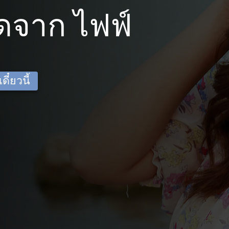
ดจาก ไฟฟ์
ี๋ยวนี้