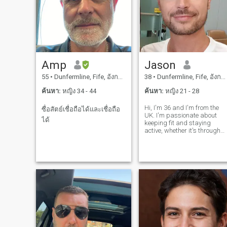
ที่สมบูรณ์แบบ คุณก็ไม่ใช่เช่น
กัน และคุณสองคนอาจจะไม่
สมบูรณะด้วยกัน แต่ถ้าเธอทํา
ให้คุณหัวเราะ ทําให้คุณคิด
สองครั้ง และยอมรับว่าเป็น
มนุษย์และทําผิดพลาด เธอ
Amp
Jason
อาจจะไม่คิดถึงคุณทุกวินาที
55
•
Dunfermline, Fife, อังกฤษ
38
•
Dunfermline, Fife, อังกฤษ
ของทุกวัน แต่เธอจะให้ส่วน
หนึ่งของตัวเธอ เธอรู้ว่าคุณสา
ค้นหา:
หญิง 34 - 44
ค้นหา:
หญิง 21 - 28
มารถทําลายหัวใจเธอได้ ดัง
Hi, I'm 36 and I'm from the
ซื่อสัตย์เชื่อถือได้และเชื่อถือ
นั้นอย่าทําร้ายเธอ อย่าเปลี่ยน
UK. I'm passionate about
ได้
เธอ อย่าวิเคราะห์เธอ และอย่
keeping fit and staying
active, whether it's through
คาดหวังมากกว่าที่เธอ
running, hiking, or hitting the
สามารถให้ได้ ยิ้มเมื่อเธอทํา
gym. I also love to travel and
ให้คุณมีความสุข ให้เธอรู้ว่า
explore new places, from
hiking in the mountains to
เมื่อเธอทําให้คุณโกรธ และ
trying new foods in different
คิดถึงเธอเมื่อเธอไม่ได้อยู่ที่
นั่น