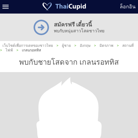
ล็อกอิน
สมัครฟรี เดี๋ยวนี้
พบกับหนุ่มสาวโสดชาวไทย
เว็บไซต์เพื่อการเดทของชาวไทย
>
ผู้ชาย
>
อังกฤษ
>
มิตรภาพ
>
สถานที่
>
ไฟฟ์
>
เกลนรอททิส
พบกับชายโสดจาก เกลนรอททิส