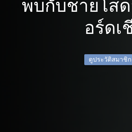
พบกับชายโสดจ
อร์ดเช
ดูประวัติสมาชิกเด