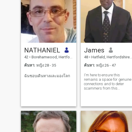
NATHANIEL
James
42
•
Borehamwood, Hertfordshire, อังกฤษ
48
•
Hatfield, Hertfordshire, อังกฤษ
ค้นหา:
หญิง 28 - 35
ค้นหา:
หญิง 26 - 47
I'm here to ensure this
ฉันชอบเดินทางและมองโลก
remains a space for genuine
connections and to deter
scammers from this
platform. If you are a genuin
person whose mission here i
to seek an honest
relationship, not to deceive fo
personal gain or profit, then
my message is