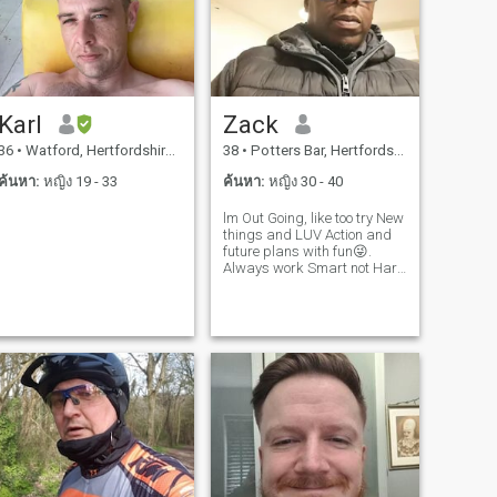
Karl
Zack
36
•
Watford, Hertfordshire, อังกฤษ
38
•
Potters Bar, Hertfordshire, อังกฤษ
ค้นหา:
หญิง 19 - 33
ค้นหา:
หญิง 30 - 40
lm Out Going, like too try New
things and LUV Action and
future plans with fun😜.
Always work Smart not Hard
.. 😂One lifestyle live It, 🤔