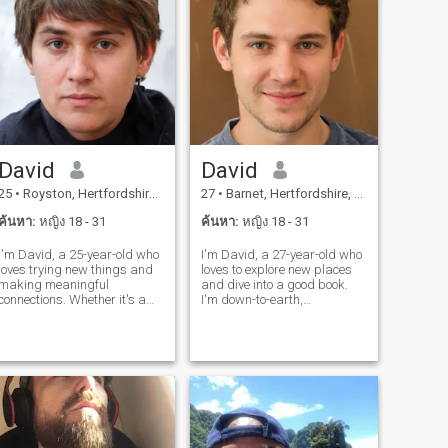
David
David
25
•
Royston, Hertfordshire, อังกฤษ
27
•
Barnet, Hertfordshire, อังกฤษ
ค้นหา:
หญิง 18 - 31
ค้นหา:
หญิง 18 - 31
I'm David, a 25-year-old who
I'm David, a 27-year-old who
loves trying new things and
loves to explore new places
making meaningful
and dive into a good book.
connections. Whether it's a
I'm down-to-earth,
cozy movie night or an
adventurous, and always up
adventurous hike, I'm up for
for a good laugh. My hobbies
anything. I value honesty,
include hiking, cooking, and
humor, and a shared sense
trying out new restaurants.
of adventure in our
I'm looking for someone who
relationship.
shares