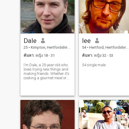
Dale
lee
25
•
Kimpton, Hertfordshire, อังกฤษ
54
•
Hertford, Hertfordshire, อังกฤษ
ค้นหา:
หญิง 18 - 31
ค้นหา:
หญิง 32 - 53
I'm Dale, a 25-year-old who
54 single male
loves trying new things and
making friends. Whether it's
cooking a gourmet meal or
hiking a new trail, I'm
always up for an adventure. I
value meaningful connections
and enjoy spending time with
people who share my
passion