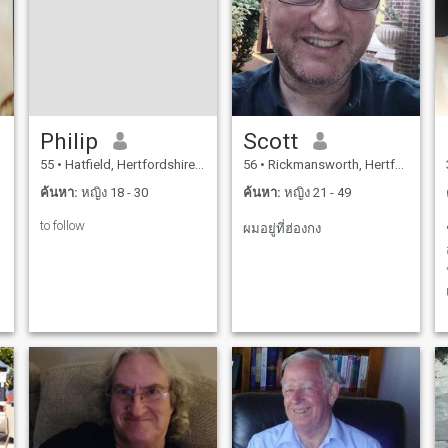
เดินทางดื่มด่ำกับวัฒนธรรม
และประสบการณ์ใหม่ๆ ใน
ขณะที่ฉันมีความหลงใหลใน
มันฉันยังสนุกกับการหลั่งอะ
ดรีนาลีนของกีฬาต่อสู้ ฉัน
กระตือรือร้นที่จะขยาย
Philip
Scott
ขอบเขตของฉันเรียนรู้สิ่ง
55
•
Hatfield, Hertfordshire, อังกฤษ
56
•
Rickmansworth, Hertfordshire, อังกฤษ
ใหม่ๆและผจญภัยไปยังสถาน
ที่ใหม่ๆ มาเริ่มการผจญภัย
ค้นหา:
หญิง 18 - 30
ค้นหา:
หญิง 21 - 49
ด้วยกัน
to follow
ผมอยู่ที่ฮ่องกง