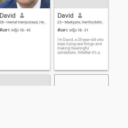
David
David
28
•
Hemel Hempstead, Hertfordshire, อังกฤษ
25
•
Markyate, Hertfordshire, อังกฤษ
ค้นหา:
หญิง 18 - 45
ค้นหา:
หญิง 18 - 31
I'm David, a 25-year-old who
loves trying new things and
making meaningful
connections. Whether it's a
cozy movie night or an
adventurous hike, I'm up for
anything. I value honesty,
humor, and a sense of
adventure in our relationship.