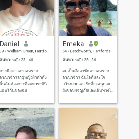
Daniel
Emeka
39
•
Welham Green, Hertfordshire, อังกฤษ
54
•
Letchworth, Hertfordshire, อังกฤษ
ค้นหา:
หญิง 23 - 46
ค้นหา:
หญิง 28 - 36
ชายผิวขาวจากสหราช
ผมเป็นมืออาชีพจากสหราช
อาณาจักรรักผู้หญิงผิวดำดัง
อาณาจักร ฉันใจดีและใจ
นั้นฉันต้องการที่จะหาราชินี
กว้างมากและรักที่จะสนุก ผม
แอฟริกันของฉัน
ยังชอบผจญภัยและเดินทางไป
ทั่วยุโรปและเอเชีย