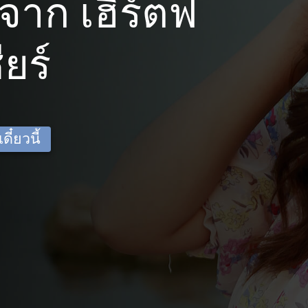
าก เฮิร์ตฟ
ียร์
ี๋ยวนี้