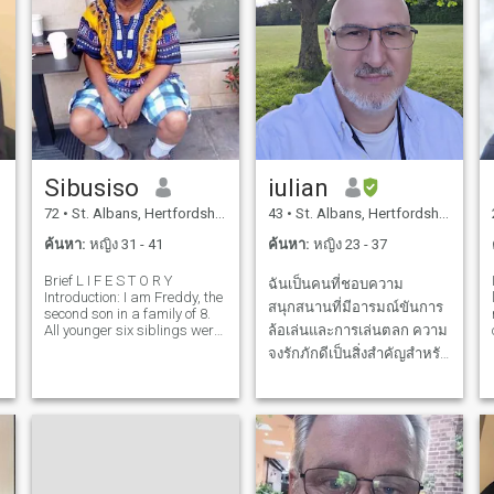
Sibusiso
iulian
72
•
St. Albans, Hertfordshire, อังกฤษ
43
•
St. Albans, Hertfordshire, อังกฤษ
ค้นหา:
หญิง 31 - 41
ค้นหา:
หญิง 23 - 37
Brief L I F E S T O R Y
ฉันเป็นคนที่ชอบความ
Introduction: I am Freddy, the
สนุกสนานที่มีอารมณ์ขันการ
second son in a family of 8.
All younger six siblings were
ล้อเล่นและการเล่นตลก ความ
e
sisters, 2, 4, 6&6, 8 and 16
จงรักภักดีเป็นสิ่งสำคัญสำหรับ
s
years younger, so I know how
ฉันแต่น่าเศร้าที่ฉันได้เรียนรู้
to deal with girls, OKAY?
r
Sometimes a soft word and
บทเรียนนี้ด้วยวิธีที่ยากลำบาก
a gentle hu
ในการหย่าร้างเนื่องจากการ
นอกใจ ความเชื่อของฉันคือ
แสงนำทางในชีวิตของฉันและ
ฉันพบความปลอบใจในการ