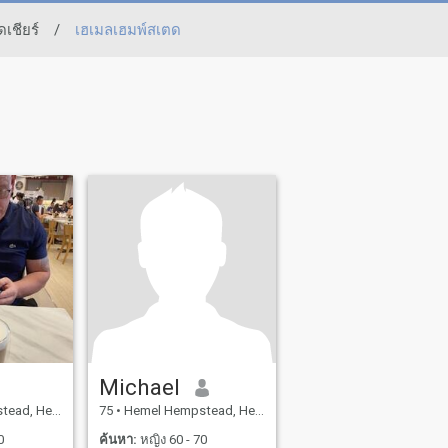
ดเชียร์
/
เฮเมลเฮมพ์สเตด
Michael
rdshire, อังกฤษ
75
•
Hemel Hempstead, Hertfordshire, อังกฤษ
0
ค้นหา:
หญิง 60 - 70