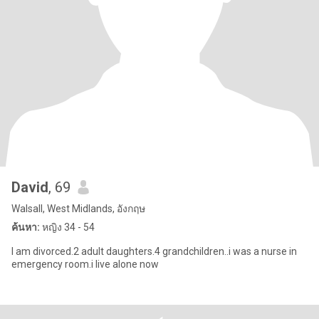
David
, 69
Walsall, West Midlands, อังกฤษ
ค้นหา:
หญิง 34 - 54
I am divorced.2 adult daughters.4 grandchildren..i was a nurse in
emergency room.i live alone now