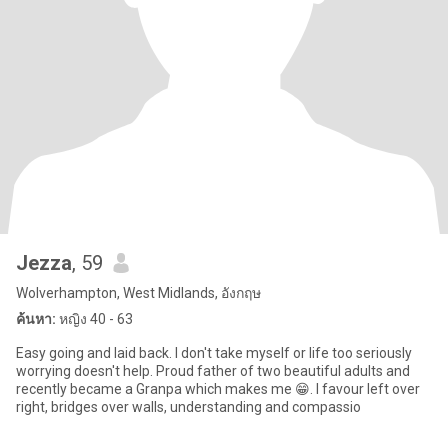
Jezza
, 59
Wolverhampton, West Midlands, อังกฤษ
ค้นหา:
หญิง 40 - 63
Easy going and laid back. I don't take myself or life too seriously
worrying doesn't help. Proud father of two beautiful adults and
recently became a Granpa which makes me 😁. I favour left over
right, bridges over walls, understanding and compassio