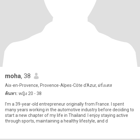
moha
, 38
Aix-en-Provence, Provence-Alpes-Côte d'Azur, ฝรั่งเศส
ค้นหา:
หญิง 20 - 38
I’m a 39-year-old entrepreneur originally from France. I spent
many years working in the automotive industry before deciding to
start a new chapter of my life in Thailand. I enjoy staying active
through sports, maintaining a healthy lifestyle, and d