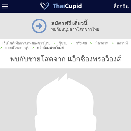
ล็อกอิน
สมัครฟรี เดี๋ยวนี้
พบกับหนุ่มสาวโสดชาวไทย
เว็บไซต์เพื่อการเดทของชาวไทย
>
ผู้ชาย
>
ฝรั่งเศส
>
มิตรภาพ
>
สถานที่
>
แอลป์โกตดาซูร์
>
แอ็กซ็องพรอว็องส์
พบกับชายโสดจาก แอ็กซ็องพรอว็องส์