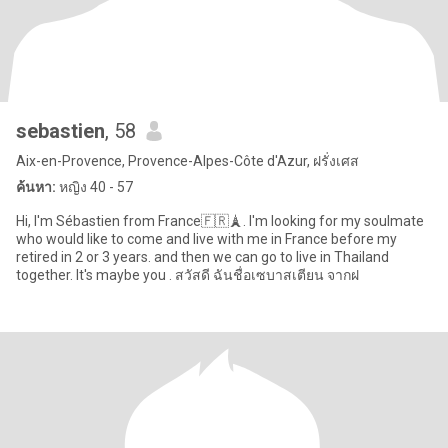
sebastien
, 58
Aix-en-Provence, Provence-Alpes-Côte d'Azur, ฝรั่งเศส
ค้นหา:
หญิง 40 - 57
Hi, I'm Sébastien from France🇫🇷🗼. I'm looking for my soulmate
who would like to come and live with me in France before my
retired in 2 or 3 years. and then we can go to live in Thailand
together. It's maybe you . สวัสดี ฉันชื่อเซบาสเตียน จากฝ