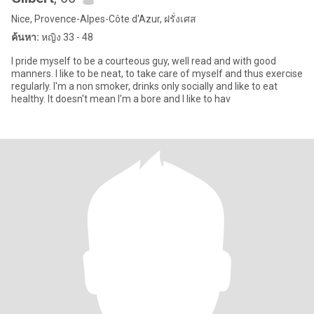
Nice, Provence-Alpes-Côte d'Azur, ฝรั่งเศส
ค้นหา:
หญิง 33 - 48
I pride myself to be a courteous guy, well read and with good
manners. I like to be neat, to take care of myself and thus exercise
regularly. I'm a non smoker, drinks only socially and like to eat
healthy. It doesn't mean I'm a bore and I like to hav