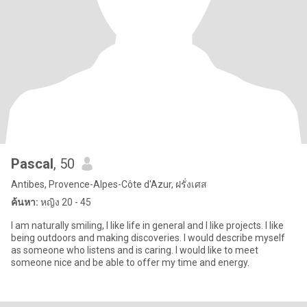
Pascal
, 50
Antibes, Provence-Alpes-Côte d'Azur, ฝรั่งเศส
ค้นหา:
หญิง 20 - 45
I am naturally smiling, I like life in general and I like projects. I like
being outdoors and making discoveries. I would describe myself
as someone who listens and is caring. I would like to meet
someone nice and be able to offer my time and energy.