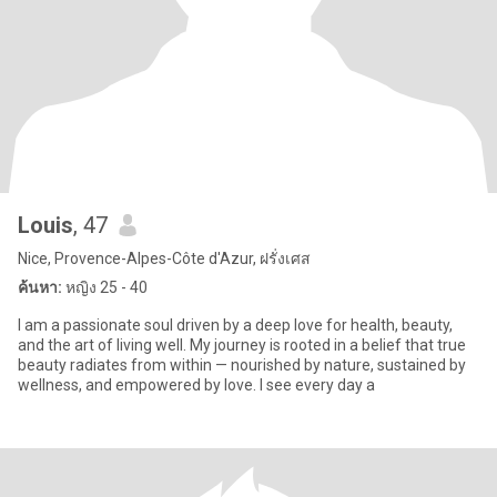
Louis
, 47
Nice, Provence-Alpes-Côte d'Azur, ฝรั่งเศส
ค้นหา:
หญิง 25 - 40
I am a passionate soul driven by a deep love for health, beauty,
and the art of living well. My journey is rooted in a belief that true
beauty radiates from within — nourished by nature, sustained by
wellness, and empowered by love. I see every day a