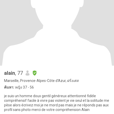
alain
, 77
Marseille, Provence-Alpes-Côte d'Azur, ฝรั่งเศส
ค้นหา:
หญิง 37 - 56
je suis un homme doux gentil généreux attentionné fidèle
compréhensif facile à vivre pas violent je vie seul et la solitude me
pèse alors écrivez moi je ne mord pas mais je ne réponds pas aux
profil sans photo merci de votre compréhension Alain