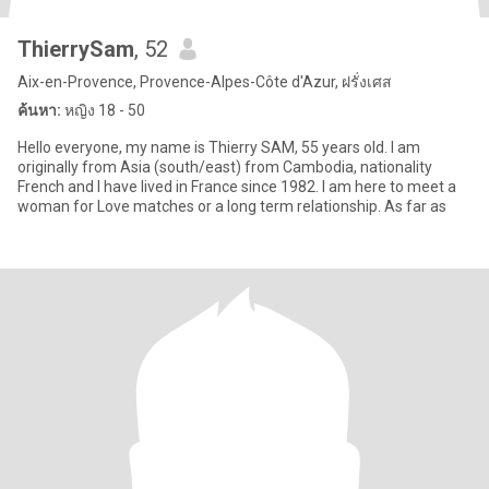
ThierrySam
, 52
Aix-en-Provence, Provence-Alpes-Côte d'Azur, ฝรั่งเศส
ค้นหา:
หญิง 18 - 50
Hello everyone, my name is Thierry SAM, 55 years old. I am
originally from Asia (south/east) from Cambodia, nationality
French and I have lived in France since 1982. I am here to meet a
woman for Love matches or a long term relationship. As far as