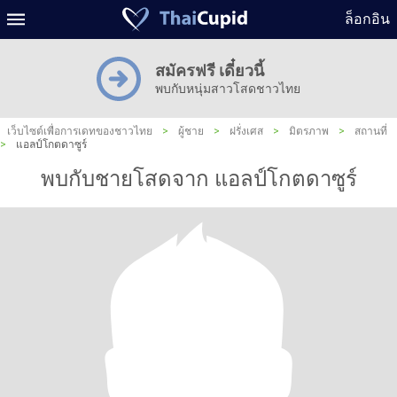
ล็อกอิน
สมัครฟรี เดี๋ยวนี้
พบกับหนุ่มสาวโสดชาวไทย
เว็บไซต์เพื่อการเดทของชาวไทย
>
ผู้ชาย
>
ฝรั่งเศส
>
มิตรภาพ
>
สถานที่
>
แอลป์โกตดาซูร์
พบกับชายโสดจาก แอลป์โกตดาซูร์