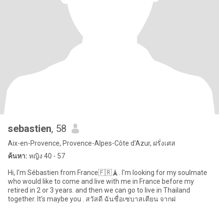
sebastien
, 58
Aix-en-Provence, Provence-Alpes-Côte d'Azur, ฝรั่งเศส
ค้นหา:
หญิง 40 - 57
Hi, I'm Sébastien from France🇫🇷🗼. I'm looking for my soulmate
who would like to come and live with me in France before my
retired in 2 or 3 years. and then we can go to live in Thailand
together. It's maybe you . สวัสดี ฉันชื่อเซบาสเตียน จากฝ