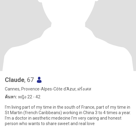
Claude
, 67
Cannes, Provence-Alpes-Côte d'Azur, ฝรั่งเศส
ค้นหา:
หญิง 22 - 42
I'm living part of my time in the south of France, part of my time in
St Martin (french Caribbeans) working in China 3 to 4 times a year.
I'm a doctor in aesthetic medecine I'm very caring and honest
person who wants to share sweet and real love