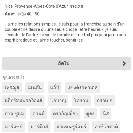
Nice, Provence-Alpes-Côte d'Azur, ฝรั่งเศส
ค้นหา:
หญิง 40 - 50
j' aime les relations simples, je suis pour la franchise au sein d'un
couple et ne désire qu'une seule chose : être heureux. je suis
l'écoute de l'autre. La vie de famille ne me fait pas peur.jai un bon
esprit pratique et j'aime toucher, sentir les
ถัดไป
คุณอาจสนใจ:
เฟรฌูส
เมนตัน
แก็ป
แซงต์ราฟาเอล
แอ็กซ็องพรอว็องส์
โอบาญ
โอราน
กราเบอ
กาญซูแม
คานส์
ดรากิญญ็อง
ตูลง
นีส
มาร์แซย์
มาร์ตีกส์
ลาแซนซูร์แมร์
ลาซิโอตาต์