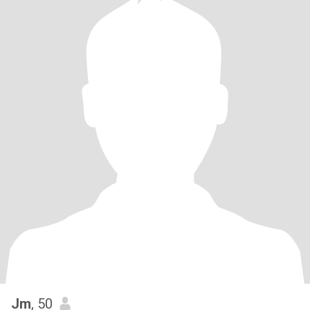
Jm
, 50