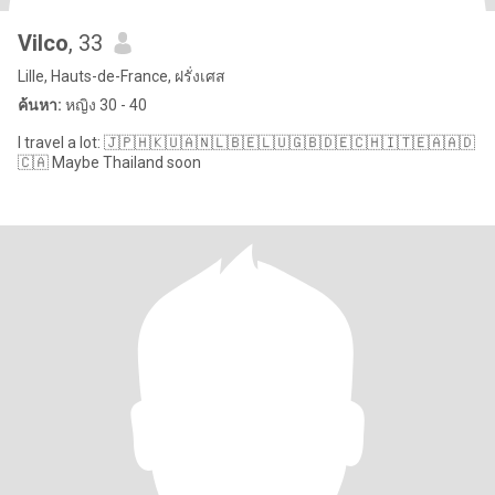
Vilco
, 33
Lille, Hauts-de-France, ฝรั่งเศส
ค้นหา:
หญิง 30 - 40
I travel a lot: 🇯🇵🇭🇰🇺🇦🇳🇱🇧🇪🇱🇺🇬🇧🇩🇪🇨🇭🇮🇹🇪🇦🇦🇩
🇨🇦 Maybe Thailand soon