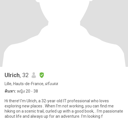
Ulrich
, 32
Lille, Hauts-de-France, ฝรั่งเศส
ค้นหา:
หญิง 20 - 38
Hi there! I'm Ulrich, a 32-year-old IT professional who loves
exploring new places . When I'm not working, you can find me
hiking on a scenic trail, curled up with a good book, . I'm passionate
about life and always up for an adventure. I'm looking f