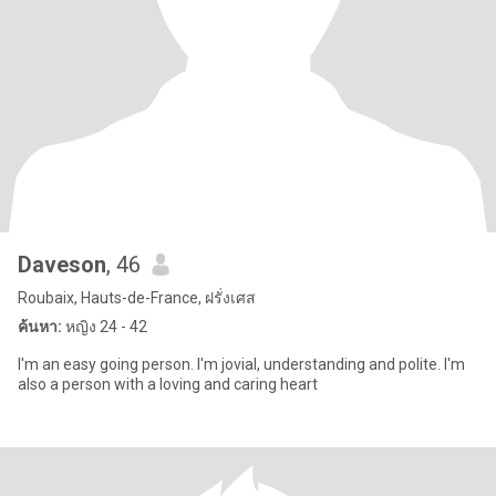
Daveson
, 46
Roubaix, Hauts-de-France, ฝรั่งเศส
ค้นหา:
หญิง 24 - 42
I'm an easy going person. I'm jovial, understanding and polite. I'm
also a person with a loving and caring heart