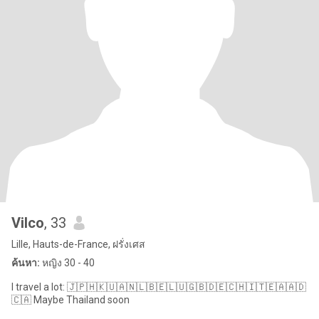
Vilco
, 33
Lille, Hauts-de-France, ฝรั่งเศส
ค้นหา:
หญิง 30 - 40
I travel a lot: 🇯🇵🇭🇰🇺🇦🇳🇱🇧🇪🇱🇺🇬🇧🇩🇪🇨🇭🇮🇹🇪🇦🇦🇩
🇨🇦 Maybe Thailand soon