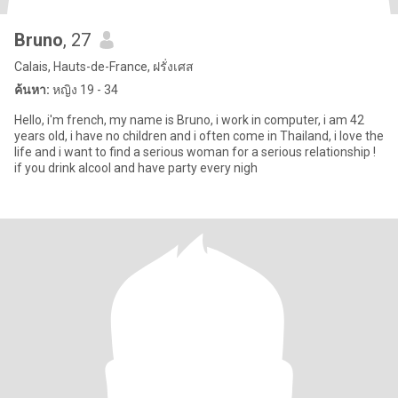
Bruno
, 27
Calais, Hauts-de-France, ฝรั่งเศส
ค้นหา:
หญิง 19 - 34
Hello, i'm french, my name is Bruno, i work in computer, i am 42
years old, i have no children and i often come in Thailand, i love the
life and i want to find a serious woman for a serious relationship !
if you drink alcool and have party every nigh