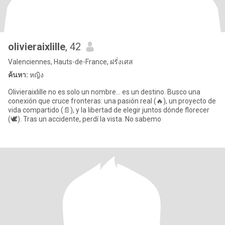
olivieraixlille
, 42
Valenciennes, Hauts-de-France, ฝรั่งเศส
ค้นหา:
หญิง
Olivieraixlille no es solo un nombre… es un destino. Busco una
conexión que cruce fronteras: una pasión real (🔥), un proyecto de
vida compartido (📄), y la libertad de elegir juntos dónde florecer
(🕊️). Tras un accidente, perdí la vista. No sabemo