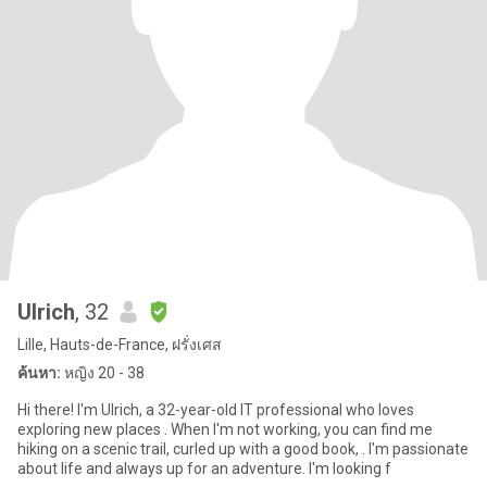
Ulrich
, 32
Lille, Hauts-de-France, ฝรั่งเศส
ค้นหา:
หญิง 20 - 38
Hi there! I'm Ulrich, a 32-year-old IT professional who loves
exploring new places . When I'm not working, you can find me
hiking on a scenic trail, curled up with a good book, . I'm passionate
about life and always up for an adventure. I'm looking f