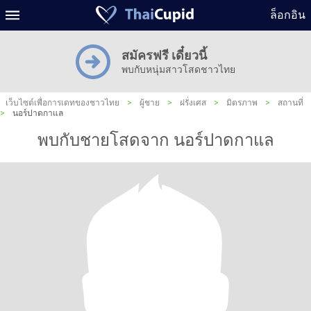
ล็อกอิน
สมัครฟรี เดี๋ยวนี้
พบกับหนุ่มสาวโสดชาวไทย
เว็บไซต์เพื่อการเดทของชาวไทย
>
ผู้ชาย
>
ฝรั่งเศส
>
มิตรภาพ
>
สถานที่
>
นอร์ปาดกาแล
พบกับชายโสดจาก นอร์ปาดกาแล