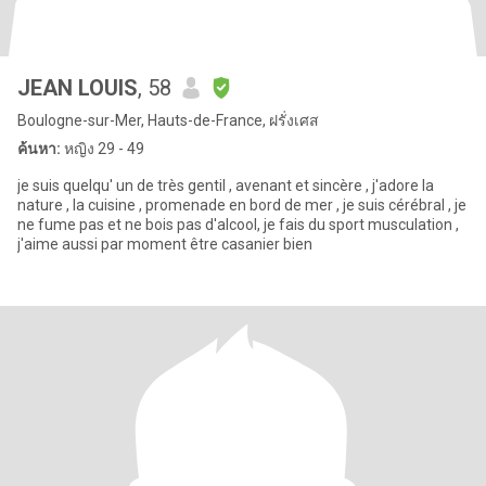
JEAN LOUIS
, 58
Boulogne-sur-Mer, Hauts-de-France, ฝรั่งเศส
ค้นหา:
หญิง 29 - 49
je suis quelqu' un de très gentil , avenant et sincère , j'adore la
nature , la cuisine , promenade en bord de mer , je suis cérébral , je
ne fume pas et ne bois pas d'alcool, je fais du sport musculation ,
j'aime aussi par moment être casanier bien