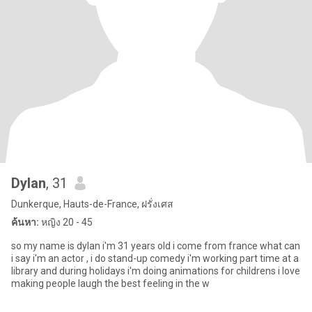
Dylan
, 31
Dunkerque, Hauts-de-France, ฝรั่งเศส
ค้นหา:
หญิง 20 - 45
so my name is dylan i'm 31 years old i come from france what can
i say i'm an actor , i do stand-up comedy i'm working part time at a
library and during holidays i'm doing animations for childrens i love
making people laugh the best feeling in the w