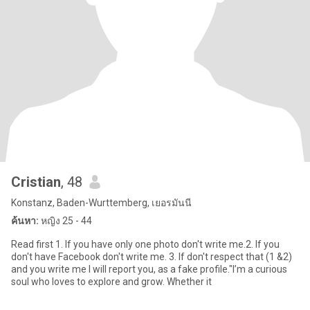
Cristian
, 48
Konstanz, Baden-Wurttemberg, เยอรมันนี
ค้นหา:
หญิง 25 - 44
Read first 1. If you have only one photo don't write me.2. If you
don't have Facebook don't write me. 3. If don't respect that (1 &2)
and you write me I will report you, as a fake profile."I’m a curious
soul who loves to explore and grow. Whether it