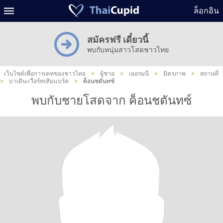
ล็อกอิน
สมัครฟรี เดี๋ยวนี้
พบกับหนุ่มสาวโสดชาวไทย
เว็บไซต์เพื่อการเดทของชาวไทย
>
ผู้ชาย
>
เยอรมนี
>
มิตรภาพ
>
สถานที่
>
บาเดิน-เวือร์ทเทิมแบร์ค
>
ค็อนชตันทซ์
พบกับชายโสดจาก ค็อนชตันทซ์