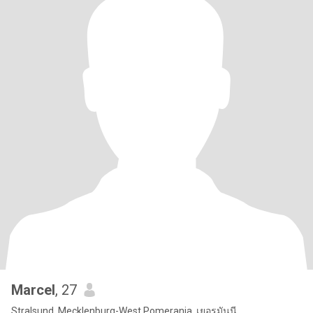
Marcel
, 27
Stralsund, Mecklenburg-West Pomerania, เยอรมันนี