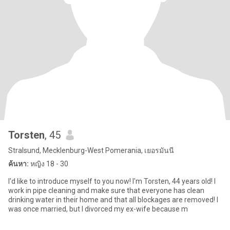
Torsten
, 45
Stralsund, Mecklenburg-West Pomerania, เยอรมันนี
ค้นหา:
หญิง 18 - 30
I'd like to introduce myself to you now! I'm Torsten, 44 years old! I
work in pipe cleaning and make sure that everyone has clean
drinking water in their home and that all blockages are removed! I
was once married, but I divorced my ex-wife because m