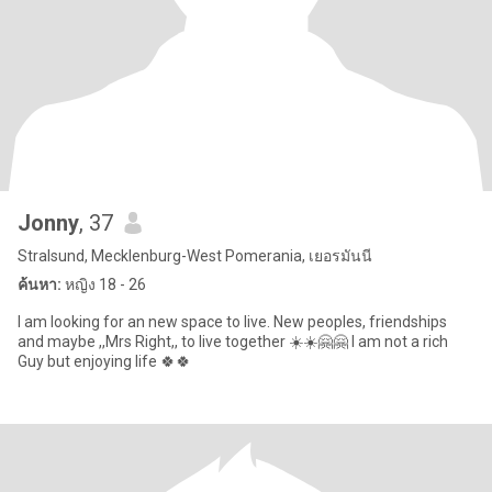
Jonny
, 37
Stralsund, Mecklenburg-West Pomerania, เยอรมันนี
ค้นหา:
หญิง 18 - 26
I am looking for an new space to live. New peoples, friendships
and maybe ,,Mrs Right,, to live together ☀️☀️🤗🤗 I am not a rich
Guy but enjoying life 🍀🍀