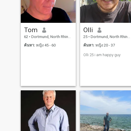
ติดต่อกับหญิงชราที่ผมสนใจ
ได้ ผมแค่ต้องการตรวจดูให้
แน่ใจว่าผมมีเวลาที่เพียงพอ
เพื่อทำความรู้จักกันในราย
ละเอียด ขอขอบคุณสำหรับ
Tom
Olli
ความเข้าใจของคุณ ... : - )
62
•
Dortmund, North Rhine-Westphalia, เยอรมันนี
25
•
Dortmund, North Rhine-Westphalia, เยอรมันนี
สำหรับคนเหล่านั้นที่ไม่ได้เพื่อ
ให้พอดีกับในภาษาอังกฤษ (
ค้นหา:
หญิง 45 - 60
ค้นหา:
หญิง 20 - 37
หวังว่า Google แปลภาษาอย่าง
Olli 25 i am happy guy
ถูกต้อง สวัสดีครับขอขอบคุณ
ทุกท่านที่มีจดหมายและความ
สนใจมากมายสำหรับคนที่
ยกย่องฉันเป็นอย่างมากด้วย
เหตุผลส่วนตัวแล้วและในเวลา
นี้ฉันไม่สามารถแสดง
ปฏิกิริยาได้แต่ในอนาคตอัน
ใกล้นี้ฉันจะติดต่อผู้หญิงที่
สนใจฉันจริงๆฉันแค่ต้องการ
ให้แน่ใจว่าฉันมีเวลาพอที่จะ
ทำความรู้จักกันอย่างละเอียด
ขอบคุณสำหรับความเข้าใจ
ของคุณ ...