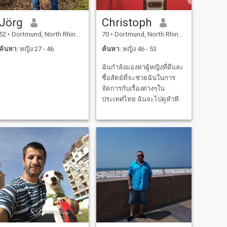
Jörg
Christoph
52
•
Dortmund, North Rhine-Westphalia, เยอรมันนี
70
•
Dortmund, North Rhine-Westphalia, เยอรมันนี
ค้นหา:
หญิง 27 - 46
ค้นหา:
หญิง 46 - 53
ฉันกำลังมองหาผู้หญิงที่ดีและ
ซื่อสัตย์ที่จะช่วยฉันในการ
จัดการกับเรื่องต่างๆใน
ประเทศไทย ฉันจะไปดูหัวหิน
หรือชะอำในวันที่ 6 กันยายน
ฉันต้องการหาคอนโด ยินดี
ต้อนรับสู่คริสโตฟ