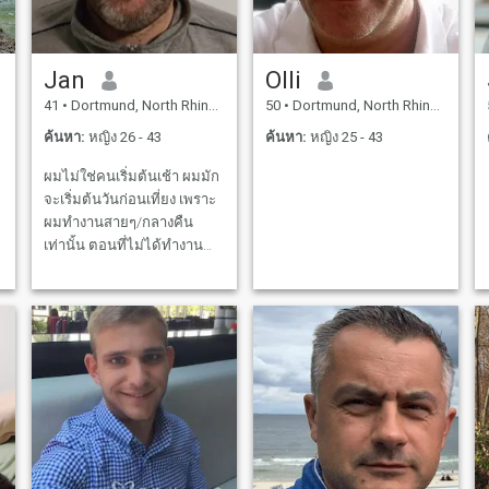
Jan
Olli
41
•
Dortmund, North Rhine-Westphalia, เยอรมันนี
50
•
Dortmund, North Rhine-Westphalia, เยอรมันนี
ค้นหา:
หญิง 26 - 43
ค้นหา:
หญิง 25 - 43
ผมไม่ใช่คนเริ่มต้นเช้า ผมมัก
จะเริ่มต้นวันก่อนเที่ยง เพราะ
ผมทํางานสายๆ/กลางคืน
เท่านั้น ตอนที่ไม่ได้ทํางาน
ฉันชอบดูซีรีส์โทรทัศน์ หรือ
ละครอนิเมะ หรือเล่นวีดีโอ
เกมส์