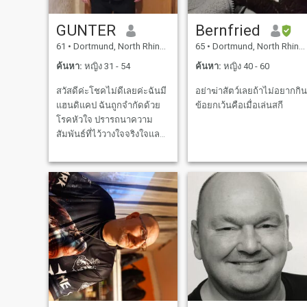
GUNTER
Bernfried
61
•
Dortmund, North Rhine-Westphalia, เยอรมันนี
65
•
Dortmund, North Rhine-Westphalia, เยอรมันนี
ค้นหา:
หญิง 31 - 54
ค้นหา:
หญิง 40 - 60
สวัสดีค่ะโชคไม่ดีเลยค่ะฉันมี
อย่าฆ่าสัตว์เลยถ้าไม่อยากกิน
แฮนดิแคป ฉันถูกจำกัดด้วย
ข้อยกเว้นคือเมื่อเล่นสกี
โรคหัวใจ ปรารถนาความ
สัมพันธ์ที่ไว้วางใจจริงใจและ
ซื่อสัตย์ ความรู้สึกการสื่อสาร
และการทำหน้าที่เป็นทีมเป็น
สิ่งสำคัญสำหรับฉัน