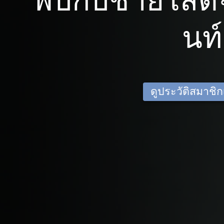
พบกับชายโสดจ
นท์
ดูประวัติสมาชิกเด