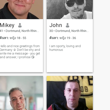
Mikey
John
41
•
Dortmund, North Rhine-Westphalia, เยอรมันนี
30
•
Dortmund, North Rhine-Westphalia, เยอรมันนี
ค้นหา:
หญิง 18 - 55
ค้นหา:
หญิง 19 - 36
Hello and nice greetings from
I am sporty, loving and
Germany ☺️ Don't be shy and
humorous
write me a message - you get
and answer, I promise 😘