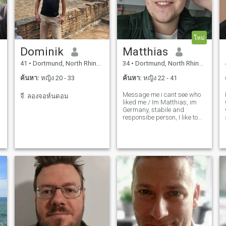
ใหม่
Dominik
Matthias
41
•
Dortmund, North Rhine-Westphalia, เยอรมันนี
34
•
Dortmund, North Rhine-Westphalia, เยอรมันนี
ค้นหา:
หญิง 20 - 33
ค้นหา:
หญิง 22 - 41
Message me i cant see who
จี: ลองจอห์นดอม
liked me / Im Matthias, im
Germany, stabile and
responsibe person, I like to
have some fun too like driving
fast or going out , but rather
in quite places or nature