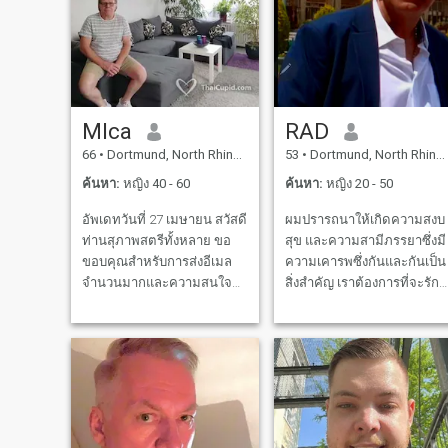
MIca
RAD
66
•
Dortmund, North Rhine-Westphalia, เยอรมันนี
53
•
Dortmund, North Rhine-Westphalia, เยอรมันนี
ค้นหา:
หญิง 40 - 60
ค้นหา:
หญิง 20 - 50
อัพเดทวันที่ 27 เมษายน สวัสดี
ผมปรารถนาให้เกิดความสงบ
ท่านสุภาพสตรีทั้งหลาย ขอ
สุข และความสามีภรรยาซึ่งมี
ขอบคุณสำหรับการส่งอีเมล
ความเคารพซึ่งกันและกันเป็น
จำนวนมากและความสนใจ
สิ่งสําคัญ เราต้องการที่จะรัก
ของฉันในบุคคลที่มีการเอาใจ
กันและกัน เป็นเพื่อนที่ดีที่สุด
ใส่ฉันเป็นอย่างมาก ด้วย
เข้าใจกัน และเคารพความ
เหตุผลส่วนตัวได้และเป็นไป
ปรารถนาของแต่ละคน ฉัน
ไม่ได้สำหรับฉันที่จะแสดง
ต้องการที่จะสํารวจโลก,
ปฏิกิริยาที่มีในช่วงเวลานี้ แต่
ประสบการณ์วัฒนธรรมใหม่,
สำหรับการตรวจสอบให้แน่ใจ
และพบกับคนใหม่,
ว่าในอนาคตอันใกล้นี้ฉันจะ