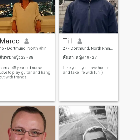
Marco
Till
45
•
Dortmund, North Rhine-Westphalia, เยอรมันนี
27
•
Dortmund, North Rhine-Westphalia, เยอรมันนี
ค้นหา:
หญิง 23 - 38
ค้นหา:
หญิง 19 - 27
I am a 45 year old nurse.
I like you if you have humor
Love to play guitar and hang
and take life with fun ;)
out with friends.