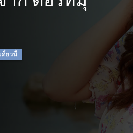
าก ดอร์ทมุ
ี๋ยวนี้