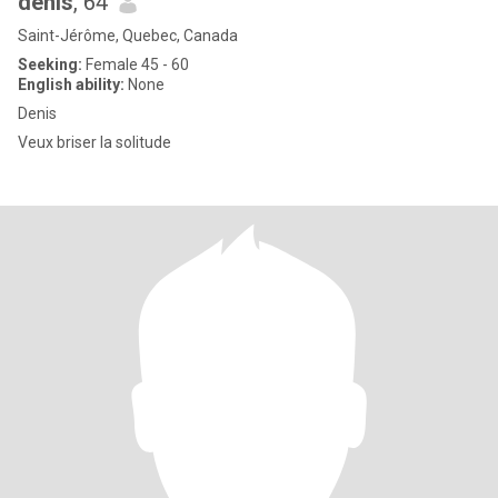
denis
, 64
Saint-Jérôme, Quebec, Canada
Seeking:
Female 45 - 60
English ability:
None
Denis
Veux briser la solitude