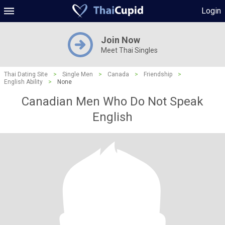
Login
Join Now
Meet Thai Singles
Thai Dating Site
>
Single Men
>
Canada
>
Friendship
>
English Ability
>
None
Canadian Men Who Do Not Speak
English