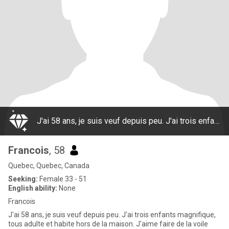
J'ai 58 ans, je suis veuf depuis peu. J'ai trois enfants magnifique, tous adulte et habite hors de la maison. J'aime faire de la voile l'été, de la plongée sous-marine. J'aime voyager, faire du canoé, lire, j'aime la nature et la faune. l'hiver je jo
Francois
, 58
Quebec, Quebec, Canada
Seeking:
Female 33 - 51
English ability:
None
Francois
J'ai 58 ans, je suis veuf depuis peu. J'ai trois enfants magnifique,
tous adulte et habite hors de la maison. J'aime faire de la voile